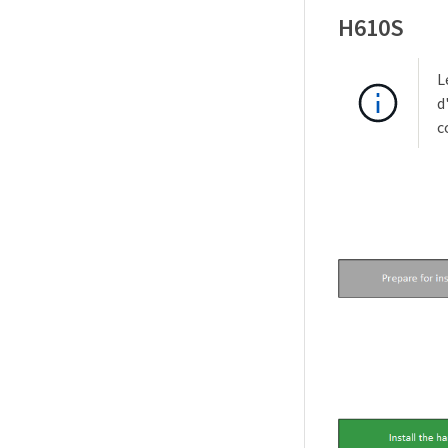
H610S
L
d
c