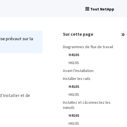
Tout NetApp
Sur cette page
se prévaut sur la
Diagrammes de flux de travail
H410S
H610S
Avant l'installation
Installer les rails
H410S
H610S
'installer et de
Installez et câconnectez les
nœuds
H410S
H610S