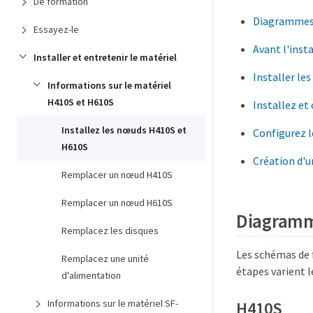
De formation
Diagrammes d
Essayez-le
Avant l'inst
Installer et entretenir le matériel
Installer les 
Informations sur le matériel
H410S et H610S
Installez et
Installez les nœuds H410S et
Configurez 
H610S
Création d'u
Remplacer un nœud H410S
Remplacer un nœud H610S
Diagramme
Remplacez les disques
Les schémas de f
Remplacez une unité
étapes varient l
d'alimentation
Informations sur le matériel SF-
H410S