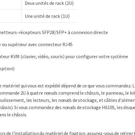
Deux unités de rack (2U)
Une unité de rack (1U)
metteurs-récepteurs SFP28/SFP+ à connexion directe
 ou supérieur avec connecteur RJ45
ur KVM (clavier, vidéo, souris) pour configurer votre système
option)
e matériel qui vous est expédié dépend de ce que vous commandez. L
ommande 2U à quatre nœuds comprend le châssis, le panneau, le kit 
oulissement, les lecteurs, les nœuds de stockage, et câbles d'alime
hâssis). Si vous commandez des nœuds de stockage H610S, les disque
ans le châssis.
ors de l'installation du matériel de fixation, assurez-vous de retirer