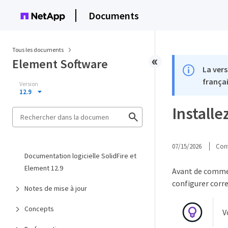
Documents
Tous les documents
Element Software
La vers
françai
Version
12.9
Installe
07/15/2026
Cont
Documentation logicielle SolidFire et
Element 12.9
Avant de commenc
configurer corr
Notes de mise à jour
Concepts
V