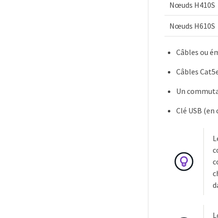
Nœuds H410S
Nœuds H610S
Câbles ou é
Câbles Cat5e
Un commutate
Clé USB (en 
L
c
c
c
d
L