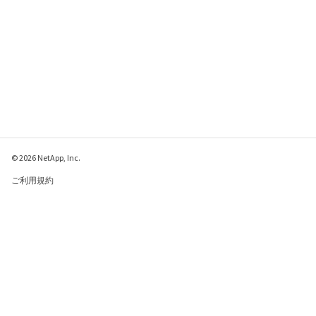
© 2026 NetApp, Inc.
ご利用規約
プライバシー ポリシ
ー
クッキー ポリシー
クッキーの設定
このページに関するフィードバックをお寄せください