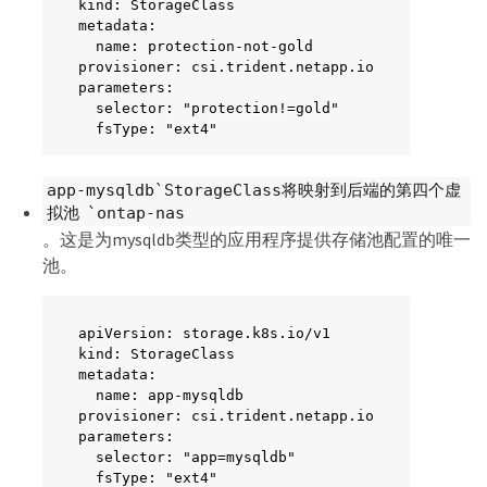
kind: StorageClass

metadata:

  name: protection-not-gold

provisioner: csi.trident.netapp.io

parameters:

  selector: "protection!=gold"

  fsType: "ext4"
app-mysqldb`StorageClass将映射到后端的第四个虚
拟池 `ontap-nas
。这是为mysqldb类型的应用程序提供存储池配置的唯一
池。
apiVersion: storage.k8s.io/v1

kind: StorageClass

metadata:

  name: app-mysqldb

provisioner: csi.trident.netapp.io

parameters:

  selector: "app=mysqldb"

  fsType: "ext4"