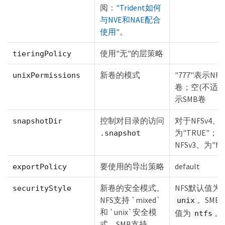
阅：
"Trident如何
与NVE和NAE配合
使用"
。
使用"无"的层策略
tieringPolicy
新卷的模式
"777"表示NFS
unixPermissions
卷；空(不适用
示SMB卷
控制对目录的访问
对于NFSv4、
snapshotDir
为"TRUE"；
.snapshot
NFSv3、为"fal
要使用的导出策略
default
exportPolicy
新卷的安全模式。
NFS默认值为
securityStyle
NFS支持 `mixed`
。SMB
unix
和 `unix`安全模
值为
。
ntfs
式。SMB支持