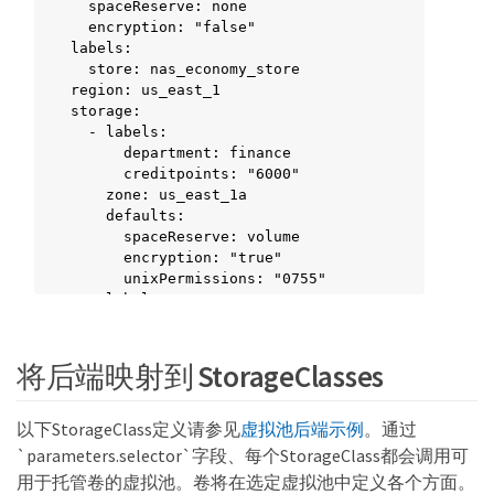
  spaceReserve: none

    defaults:

  encryption: "false"

      spaceReserve: none

labels:

      encryption: "true"

  store: nas_economy_store

      unixPermissions: "0775"

region: us_east_1

  - labels:

storage:

      protection: bronze

  - labels:

      creditpoints: "10000"

      department: finance

    zone: us_east_1d

      creditpoints: "6000"

    defaults:

    zone: us_east_1a

      spaceReserve: volume

    defaults:

      encryption: "false"

      spaceReserve: volume

      unixPermissions: "0775"
      encryption: "true"

      unixPermissions: "0755"

  - labels:

      protection: bronze

      creditpoints: "5000"

    zone: us_east_1b

将后端映射到 StorageClasses
    defaults:

      spaceReserve: none

      encryption: "true"

以下StorageClass定义请参见
虚拟池后端示例
。通过
      unixPermissions: "0755"

`parameters.selector`字段、每个StorageClass都会调用可
  - labels:

用于托管卷的虚拟池。卷将在选定虚拟池中定义各个方面。
      department: engineering
