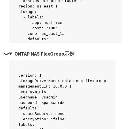
  k8scluster: prod-cluster-1

region: us_east_1

storage:

  - labels:

      app: msoffice

      cost: "100"

    zone: us_east_1a

    defaults:

      spaceReserve: volume

      encryption: "true"

ONTAP NAS FlexGroup示例
      unixPermissions: "0755"

      adaptiveQosPolicy: adaptive-premium

  - labels:

---

      app: slack

version: 1

      cost: "75"

storageDriverName: ontap-nas-flexgroup

    zone: us_east_1b

managementLIF: 10.0.0.1

    defaults:

svm: svm_nfs

      spaceReserve: none

username: vsadmin

      encryption: "true"

password: <password>

      unixPermissions: "0755"

defaults:

  - labels:

  spaceReserve: none

      department: legal

  encryption: "false"

      creditpoints: "5000"

labels:

    zone: us_east_1b
