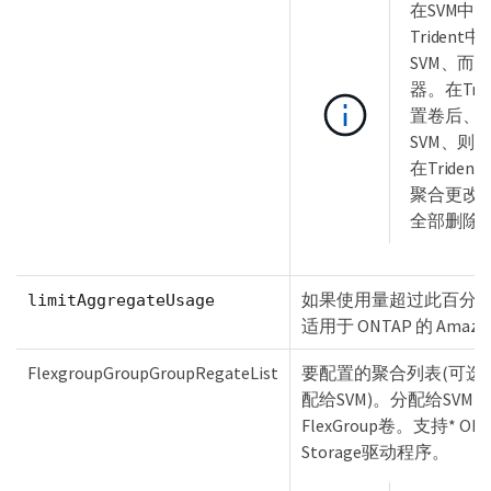
在SVM中
Tride
SVM、而无
器。在Tr
置卷后、
SVM、则
在Trid
聚合更改为
全部删除
如果使用量超过此百分比
limitAggregateUsage
适用于 ONTAP 的 Amazon 
FlexgroupGroupGroupRegateList
要配置的聚合列表(可选
配给SVM)。分配给SV
FlexGroup卷。支持* ON
Storage驱动程序。