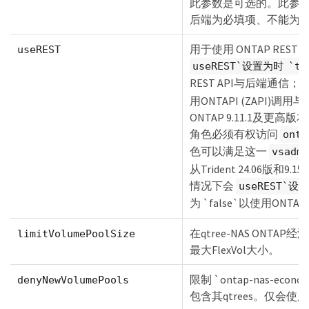
此参数是可选的。此参数对于Am
后端为必填项、不能为
用于使用 ONTAP REST
useREST
useREST`设置为时 `tr
REST API与后端通信
用ONTAPI (ZAPI)
ONTAP 9.11.1及更
角色必须有权访问
onta
色可以满足这一
vsadmi
从Trident 24.06版和9
情况下会
useREST`设置
为 `false`以使用ONTAPI
在qtree-NAS ONTA
limitVolumePoolSize
最大FlexVol大小。
限制 `ontap-nas-eco
denyNewVolumePools
包含其qtrees。仅会使用已