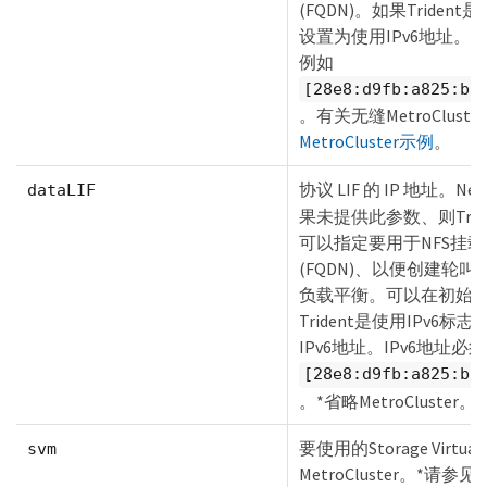
(FQDN)。如果Tride
设置为使用IPv6地址。
例如
[28e8:d9fb:a825:b7
。有关无缝MetroClus
MetroCluster示例
。
协议 LIF 的 IP 地址。N
dataLIF
果未提供此参数、则Trid
可以指定要用于NFS挂
(FQDN)、以便创建轮叫D
负载平衡。可以在初始设
Trident是使用IPv
IPv6地址。IPv6地址
[28e8:d9fb:a825:b7
。*省略MetroCluster
要使用的Storage Virtual 
svm
MetroCluster。*请参见
M