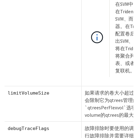
在SVM中
在Trid
SVM、而无
器。在Tr
配置卷后
出SVM、
将在Tri
将聚合列表
表、或者
复联机。
如果请求的卷大小超过
limitVolumeSize
会限制它为qtrees管
`qtreesPerFlexvol
volume的qtrees的最大
故障排除时要使用的调
debugTraceFlags
行故障排除并需要详细