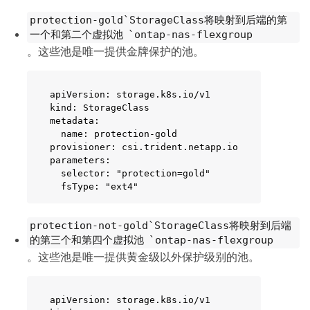
      creditpoints: "3000"

protection-gold`StorageClass将映射到后端的第
    zone: us_east_1c

一个和第二个虚拟池 `ontap-nas-flexgroup
    defaults:

      spaceReserve: none

。这些池是唯一提供金牌保护的池。
      encryption: "true"

      unixPermissions: "0775"

  - labels:

apiVersion: storage.k8s.io/v1

      department: humanresource

kind: StorageClass

      creditpoints: "2000"

metadata:

    zone: us_east_1d

  name: protection-gold

    defaults:

provisioner: csi.trident.netapp.io

      spaceReserve: volume

parameters:

      encryption: "false"

  selector: "protection=gold"

      unixPermissions: "0775"
  fsType: "ext4"
protection-not-gold`StorageClass将映射到后端
的第三个和第四个虚拟池 `ontap-nas-flexgroup
。这些池是唯一提供黄金级以外保护级别的池。
apiVersion: storage.k8s.io/v1
