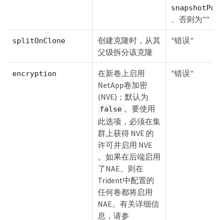
snapshotPol
、否则为""
创建克隆时，从其
"错误"
splitOnClone
父级拆分该克隆
在新卷上启用
"错误"
encryption
NetApp卷加密
(NVE)；默认为
。要使用
false
此选项，必须在集
群上获得 NVE 的
许可并启用 NVE
。如果在后端启用
了NAE、则在
Trident中配置的
任何卷都将启用
NAE。有关详细信
息，请参