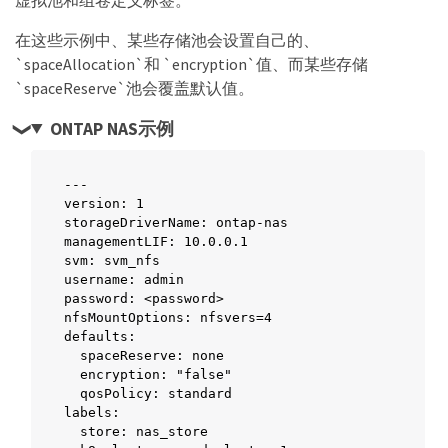
在这些示例中、某些存储池会设置自己的、
`spaceAllocation`和 `encryption`值、而某些存储
`spaceReserve`池会覆盖默认值。
ONTAP NAS示例
---

version: 1

storageDriverName: ontap-nas

managementLIF: 10.0.0.1

svm: svm_nfs

username: admin

password: <password>

nfsMountOptions: nfsvers=4

defaults:

  spaceReserve: none

  encryption: "false"

  qosPolicy: standard

labels:

  store: nas_store
