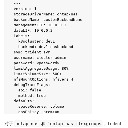
---

version: 1

storageDriverName: ontap-nas

backendName: customBackendName

managementLIF: 10.0.0.1

dataLIF: 10.0.0.2

labels:

  k8scluster: dev1

  backend: dev1-nasbackend

svm: trident_svm

username: cluster-admin

password: <password>

limitAggregateUsage: 80%

limitVolumeSize: 50Gi

nfsMountOptions: nfsvers=4

debugTraceFlags:

  api: false

  method: true

defaults:

  spaceReserve: volume

  qosPolicy: premium

  exportPolicy: myk8scluster

对于
，Trident
  snapshotPolicy: default

ontap-nas`和 `ontap-nas-flexgroups