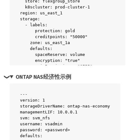
  store: flexgroup_store

    defaults:

  k8scluster: prod-cluster-1

      spaceReserve: none

region: us_east_1

      encryption: "true"

storage:

      unixPermissions: "0755"

  - labels:

  - labels:

      protection: gold

      app: wordpress

      creditpoints: "50000"

      cost: "50"

    zone: us_east_1a

    zone: us_east_1c

    defaults:

    defaults:

      spaceReserve: volume

      spaceReserve: none

      encryption: "true"

      encryption: "true"

      unixPermissions: "0755"

      unixPermissions: "0775"

  - labels:

  - labels:

ONTAP NAS经济性示例
      protection: gold

      app: mysqldb

      creditpoints: "30000"

      cost: "25"

    zone: us_east_1b

    zone: us_east_1d

---

    defaults:

    defaults:

version: 1

      spaceReserve: none

      spaceReserve: volume

storageDriverName: ontap-nas-economy

      encryption: "true"

      encryption: "false"

managementLIF: 10.0.0.1

      unixPermissions: "0755"

      unixPermissions: "0775"
svm: svm_nfs

  - labels:

username: vsadmin

      protection: silver

password: <password>

      creditpoints: "20000"

defaults:

    zone: us_east_1c
