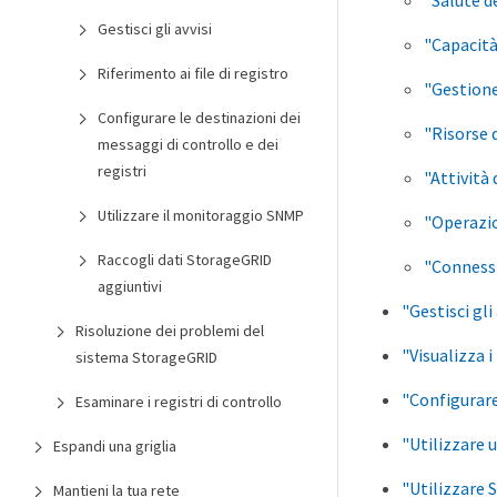
"Salute d
Gestisci gli avvisi
"Capacità
Riferimento ai file di registro
"Gestione 
Configurare le destinazioni dei
"Risorse d
messaggi di controllo e dei
registri
"Attività 
Utilizzare il monitoraggio SNMP
"Operazio
Raccogli dati StorageGRID
"Connessi
aggiuntivi
"Gestisci gli 
Risoluzione dei problemi del
"Visualizza i 
sistema StorageGRID
"Configurare 
Esaminare i registri di controllo
"Utilizzare 
Espandi una griglia
"Utilizzare 
Mantieni la tua rete