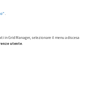
to"
.
zati in Grid Manager, selezionare il menu a discesa
renze utente
.