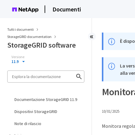
Documenti
Tutti i documenti
StorageGRID documentation
È dispo
StorageGRID software
Versione
11.9
La vers
alla ve
Monitor
Documentazione StorageGRID 11.9
Dispositivi StorageGRID
10/01/2025
Note di rilascio
Monitora regola