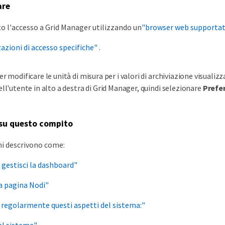
are
to l'accesso a Grid Manager utilizzando un
"browser web supporta
azioni di accesso specifiche"
.
er modificare le unità di misura per i valori di archiviazione visualiz
ell'utente in alto a destra di Grid Manager, quindi selezionare
Prefe
 su questo compito
ni descrivono come:
e gestisci la dashboard"
la pagina Nodi"
regolarmente questi aspetti del sistema:"