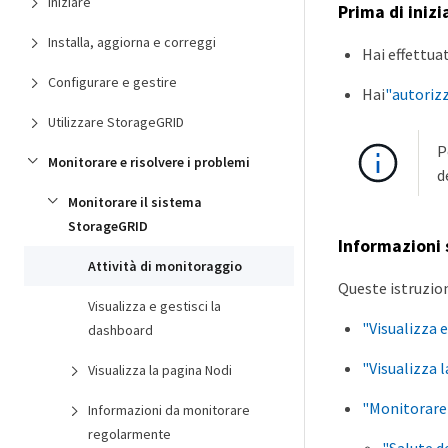
Iniziare
Prima di inizi
Installa, aggiorna e correggi
Hai effettua
Configurare e gestire
Hai
"autorizz
Utilizzare StorageGRID
P
Monitorare e risolvere i problemi
d
Monitorare il sistema
StorageGRID
Informazioni
Attività di monitoraggio
Queste istruzio
Visualizza e gestisci la
"Visualizza 
dashboard
"Visualizza 
Visualizza la pagina Nodi
"Monitorare 
Informazioni da monitorare
regolarmente