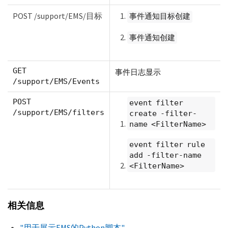
POST /support/EMS/目标
事件通知目标创建
事件通知创建
GET
事件日志显示
/support/EMS/Events
POST
event filter
/support/EMS/filters
create -filter-
name <FilterName>
event filter rule
add -filter-name
<FilterName>
相关信息
"用于展示EMS的Python脚本"