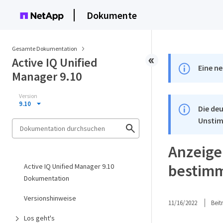
Dokumente
Gesamte Dokumentation
Active IQ Unified
Eine ne
Manager 9.10
Version
9.10
Die deu
Unstim
Anzeige
bestimm
Active IQ Unified Manager 9.10
Dokumentation
Versionshinweise
11/16/2022
Bei
Los geht's