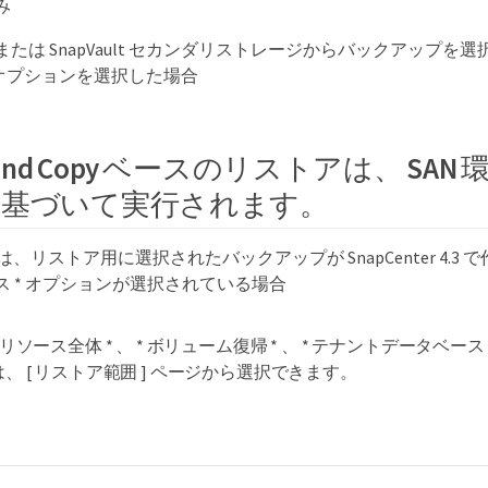
み
ror または SnapVault セカンダリストレージからバックアップを選択し、
e * オプションを選択した場合
t and Copy ベースのリストアは、 SA
基づいて実行されます。
は、リストア用に選択されたバックアップが SnapCenter 4.3 
ス * オプションが選択されている場合
* リソース全体 * 、 * ボリューム復帰 * 、 * テナントデータベー
は、 [ リストア範囲 ] ページから選択できます。