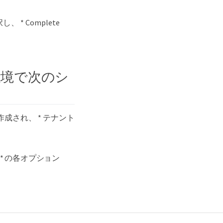
 * Complete
N 環境で次のシ
で作成され、 * テナント
ス * の各オプション