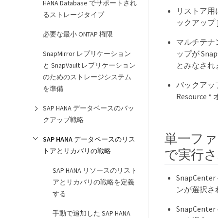
HANA Database でサポートされ
リストア用に
るストレージタイプ
ックアップ
必要な最小 ONTAP 権限
マルチテナ
ップが Sna
SnapMirror レプリケーション
とみなされ
と SnapVault レプリケーション
のためのストレージシステム
バックアップを
を準備
Resourc
SAP HANA データベースのバッ
クアップ戦略
単一ファイ
SAP HANA データベースのリス
で実行さ
トアとリカバリの戦略
SAP HANA リソースのリスト
SnapCen
アとリカバリの戦略を定義
ンが選択さ
する
SnapCent
手動で追加した SAP HANA