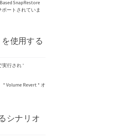
d SnapRestore
アタイプがサポートされていま
BSR ）を使用する
で実行され '
ume Revert * オ
行するシナリオ