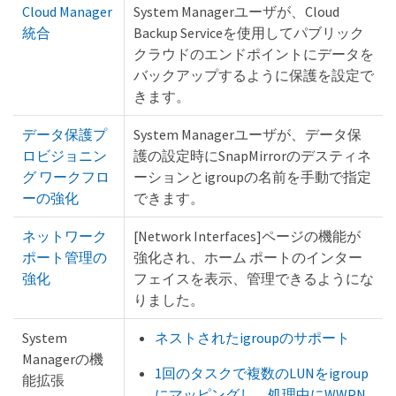
Cloud Manager
System Managerユーザが、Cloud
統合
Backup Serviceを使用してパブリック
クラウドのエンドポイントにデータを
バックアップするように保護を設定で
きます。
データ保護プ
System Managerユーザが、データ保
ロビジョニン
護の設定時にSnapMirrorのデスティネ
グ ワークフロ
ーションとigroupの名前を手動で指定
ーの強化
できます。
ネットワーク
[Network Interfaces]ページの機能が
ポート管理の
強化され、ホーム ポートのインター
強化
フェイスを表示、管理できるようにな
りました。
System
ネストされたigroupのサポート
Managerの機
1回のタスクで複数のLUNをigroup
能拡張
にマッピングし、処理中にWWPN