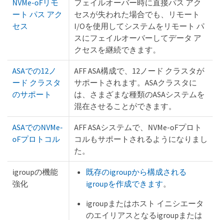
NVMe-oFリモ
フェイルオーバー時に直接パス アク
ート パス アク
セスが失われた場合でも、リモート
セス
I/Oを使用してシステムをリモート パ
スにフェイルオーバーしてデータ ア
クセスを継続できます。
ASAでの12ノ
AFF ASA構成で、12ノード クラスタが
ード クラスタ
サポートされます。ASAクラスタに
のサポート
は、さまざまな種類のASAシステムを
混在させることができます。
ASAでのNVMe-
AFF ASAシステムで、NVMe-oFプロト
oFプロトコル
コルもサポートされるようになりまし
た。
igroupの機能
既存のigroupから構成される
強化
igroupを作成できます
。
igroupまたはホスト イニシエータ
のエイリアスとなるigroupまたは