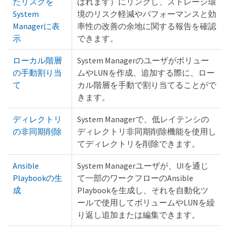
たリスクを
ばれます）にリンクし、ストレージ環
System
境のリスク軽減やパフォーマンスと効
Managerに表
率性の改善の余地に関する報告を確認
示
できます。
ローカル階層
System Managerのユーザがボリュー
の手動割り当
ムやLUNを作成、追加する際に、ロー
て
カル階層を手動で割り当てることがで
きます。
ディレクトリ
System Managerで、低レイテンシの
の非同期削除
ディレクトリ非同期削除機能を使用し
てディレクトリを削除できます。
Ansible
System Managerユーザが、UIを通じ
Playbookの生
て一部のワークフローのAnsible
成
Playbookを生成し、それを自動化ツ
ールで使用してボリュームやLUNを繰
り返し追加または編集できます。