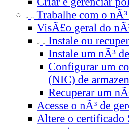
Criar e gerenciar p
Trabalhe com o nÃ³
VisÃ£o geral do nÃ
Instale ou recup
Instale um nÃ³ d
Configurar um con
(NIC) de armaze
Recuperar um nÃ³
Acesse o nÃ³ de ge
Altere o certificad