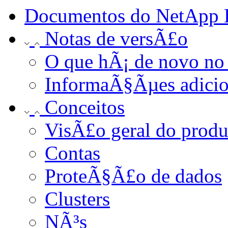
Documentos do NetApp 
Notas de versÃ£o
O que hÃ¡ de novo n
InformaÃ§Ãµes adicio
Conceitos
VisÃ£o geral do produ
Contas
ProteÃ§Ã£o de dados
Clusters
NÃ³s