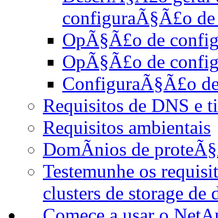
configuraÃ§Ã£o de 
OpÃ§Ã£o de config
OpÃ§Ã£o de config
ConfiguraÃ§Ã£o de
Requisitos de DNS e 
Requisitos ambientais
DomÃ­nios de proteÃ
Testemunhe os requisi
clusters de storage de 
Comece a usar o Net