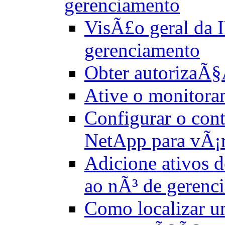
gerenciamento
VisÃ£o geral da 
gerenciamento
Obter autorizaÃ
Ative o monitora
Configurar o con
NetApp para vÃ¡r
Adicione ativos 
ao nÃ³ de gerenc
Como localizar u