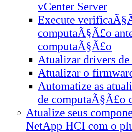
vCenter Server
Execute verificaÃ§Ã
computaÃ§Ã£o antes
computaÃ§Ã£o
Atualizar drivers 
Atualizar o firmwa
Automatize as atua
de computaÃ§Ã£o c
Atualize seus compone
NetApp HCI com o plu