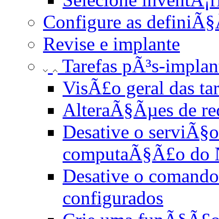
Configure as definiÃ§
Revise e implante
Tarefas pÃ³s-impl
VisÃ£o geral das t
AlteraÃ§Ãµes de re
Desative o serviÃ§
computaÃ§Ã£o do 
Desative o comando 
configurados