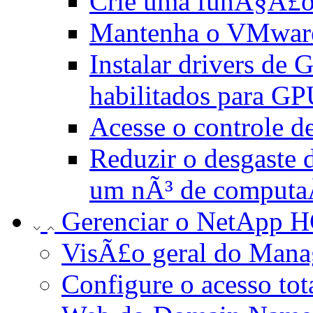
Crie uma funÃ§Ã£o
Mantenha o VMware
Instalar drivers d
habilitados para G
Acesse o controle 
Reduzir o desgaste 
um nÃ³ de comput
Gerenciar o NetApp H
VisÃ£o geral do Man
Configure o acesso to