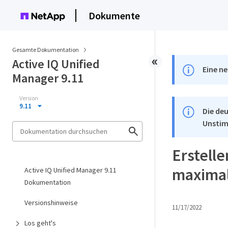
Dokumente
Gesamte Dokumentation
Active IQ Unified
Eine ne
Manager 9.11
Version
9.11
Die deu
Unstim
Erstelle
maximal
Active IQ Unified Manager 9.11
Dokumentation
Versionshinweise
11/17/2022
Los geht's