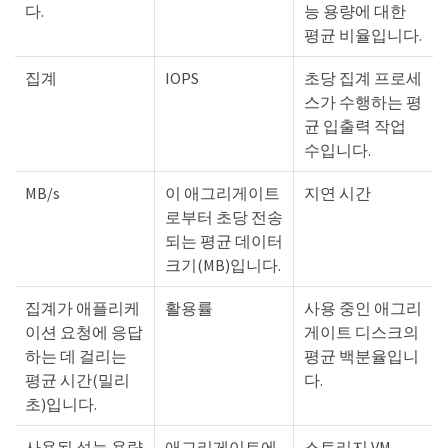
다.
능 용량에 대한
평균 비율입니다.
집계
IOPS
초당 집계 프로세
스가 수행하는 평
균 입출력 작업
수입니다.
MB/s
이 애그리게이트
지연 시간
로부터 초당 전송
되는 평균 데이터
크기(MB)입니다.
집계가 애플리케
활용률
사용 중인 애그리
이션 요청에 응답
게이트 디스크의
하는 데 걸리는
평균 백분율입니
평균 시간(밀리
다.
초)입니다.
사용된 성능 용량
애그리게이트에
스토리지 VM