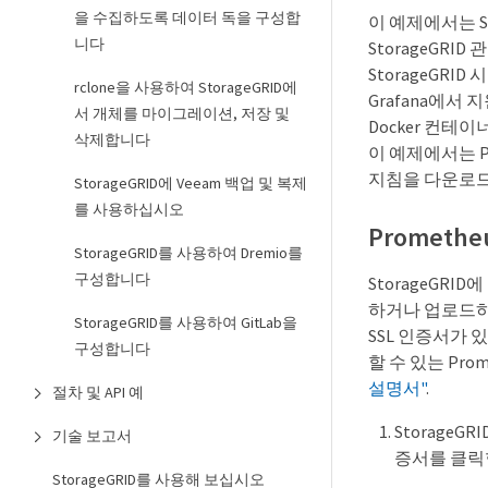
을 수집하도록 데이터 독을 구성합
이 예제에서는 St
니다
StorageGR
StorageGRID
rclone을 사용하여 StorageGRID에
Grafana에서 
서 개체를 마이그레이션, 저장 및
Docker 컨
삭제합니다
이 예제에서는 Pr
지침을 다운로
StorageGRID에 Veeam 백업 및 복제
를 사용하십시오
Promet
StorageGRID를 사용하여 Dremio를
구성합니다
StorageGR
하거나 업로드하고
StorageGRID를 사용하여 GitLab을
SSL 인증서가 
구성합니다
할 수 있는 Pr
설명서"
.
절차 및 API 예
Storage
기술 보고서
증서를 클릭
StorageGRID를 사용해 보십시오