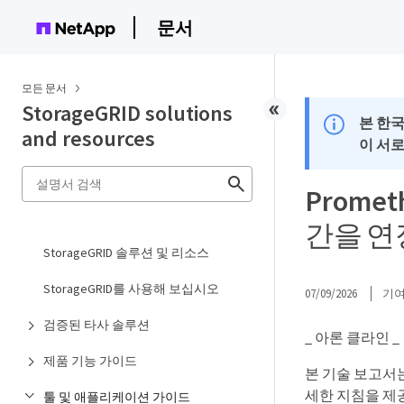
문서
모든 문서
StorageGRID solutions
본 한
and resources
이 서
Prome
간을 
StorageGRID 솔루션 및 리소스
StorageGRID를 사용해 보십시오
07/09/2026
기
검증된 타사 솔루션
_ 아론 클라인 _
제품 기능 가이드
본 기술 보고서는 N
세한 지침을 제
툴 및 애플리케이션 가이드