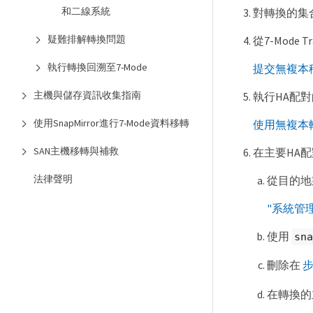
和二線系統
對轉換的集
疑難排解轉換問題
從7-Mode
執行轉換回溯至7-Mode
提交無複本
主機與儲存資訊收集指南
執行HA配對的
使用SnapMirror進行7-Mode資料移轉
使用無複本轉換
SAN主機移轉與補救
在主要HA配
法律聲明
從目的地
"系統管理
使用
sna
刪除在
步
在轉換的主