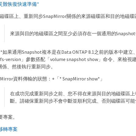
me災難恢復快速準備"
碟區上、重新同步SnapMirror關係的來源磁碟區和目的地磁碟區：+
來源與目的地磁碟區之間至少必須存在一個通用的Snapsho
如果通用Snapshot複本是在Data ONTAP 8.1之前的版本中
s-version」參數搭配「volume snapshot show」命令
ror關係、然後執行重新同步。
Mirror資料傳輸的狀態：+「* SnapMirror show*」
在成功完成重新同步之前、您不得在來源與目的地磁碟區上執行任何作業
斷。請確保重新同步不會中斷並順利完成、否則磁碟區可能
要專案。
移轉專案