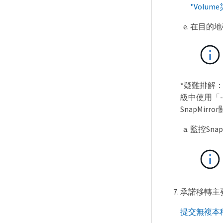
"Volu
在目的地磁
*疑難排解：*
級中使用「-f
SnapMir
監控Snap
承諾移轉主
提交無複本