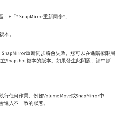
「* SnapMirror重新同步*」
t複本。
建立、SnapMirror重新同步將會失敗。您可以在進階權限層
、來檢視建立Snapshot複本的版本。如果發生此問題、請中斷
、例如Volume Move或SnapMirror中
會進入不一致的狀態。