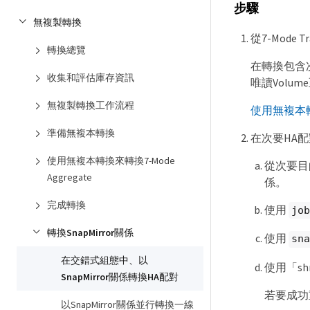
步驟
無複製轉換
從7-Mode 
轉換總覽
在轉換包含次要
收集和評估庫存資訊
唯讀Volume
無複製轉換工作流程
使用無複本轉換
準備無複本轉換
在次要HA配
使用無複本轉換來轉換7-Mode
從次要目的
Aggregate
係。
完成轉換
使用
job
轉換SnapMirror關係
使用
sna
在交錯式組態中、以
使用「sh
SnapMirror關係轉換HA配對
若要成功重
以SnapMirror關係並行轉換一線