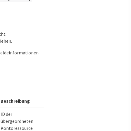
cht:
iehen.
nmeldeinformationen
Beschreibung
ID der
übergeordneten
Kontoressource