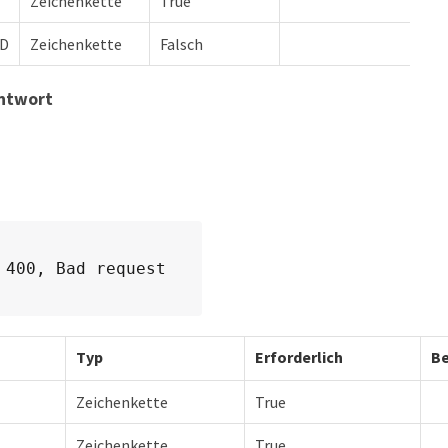
Zeichenkette
True
ID
Zeichenkette
Falsch
antwort
 400, Bad request
Typ
Erforderlich
Be
Zeichenkette
True
Zeichenkette
True