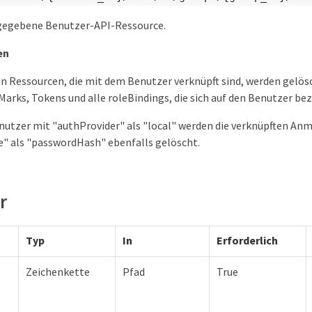
ngegebene Benutzer-API-Ressource.
en
n Ressourcen, die mit dem Benutzer verknüpft sind, werden gelös
Marks, Tokens und alle roleBindings, die sich auf den Benutzer bez
nutzer mit "authProvider" als "local" werden die verknüpften A
e" als "passwordHash" ebenfalls gelöscht.
r
Typ
In
Erforderlich
Zeichenkette
Pfad
True