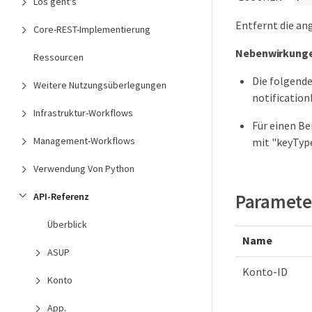
Los geht's
Entfernt die a
Core-REST-Implementierung
Nebenwirkung
Ressourcen
Die folgende
Weitere Nutzungsüberlegungen
notification
Infrastruktur-Workflows
Für einen Be
Management-Workflows
mit "keyTyp
Verwendung Von Python
Paramete
API-Referenz
Überblick
Name
ASUP
Konto-ID
Konto
App.