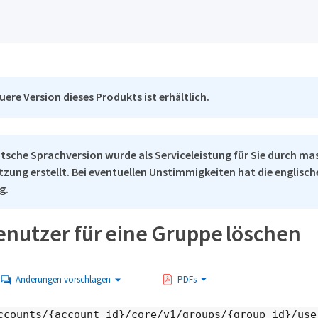
uere Version dieses Produkts ist erhältlich.
tsche Sprachversion wurde als Serviceleistung für Sie durch ma
tzung erstellt. Bei eventuellen Unstimmigkeiten hat die englisc
g.
enutzer für eine Gruppe löschen
Änderungen vorschlagen
PDFs
ccounts/{account_id}/core/v1/groups/{group_id}/use