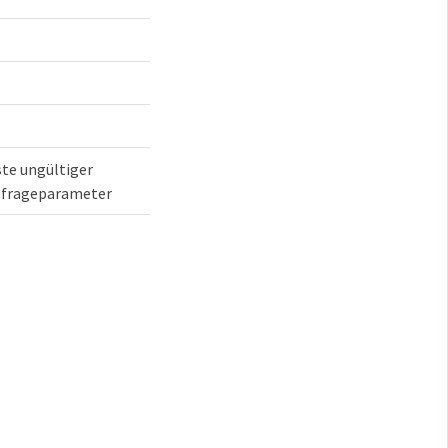
ste ungültiger
frageparameter