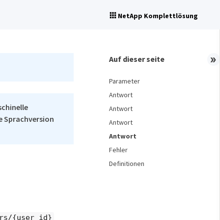
NetApp Komplettlösung
Close
Auf dieser seite
Parameter
Antwort
schinelle
Antwort
he Sprachversion
Antwort
Antwort
Fehler
Definitionen
rs/{user_id}