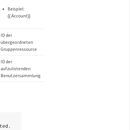
Beispiel:
{{.Account}}
ID der
übergeordneten
Gruppenressource
ID der
aufzulistenden
Benutzersammlung
ted.