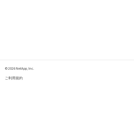
© 2026 NetApp, Inc.
ご利用規約
プライバシー ポリシ
ー
クッキー ポリシー
クッキーの設定
このページに関するフィードバックをお寄せください