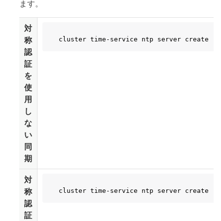
ます。
対
称
cluster time-service ntp server create -s
認
証
を
使
用
し
な
い
同
期
対
称
cluster time-service ntp server create -s
認
証