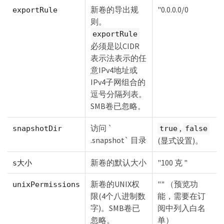
新卷的导出规
"0.0.0.0/0
exportRule
则。
exportRule
必须是以CIDR
表示法表示的任
意IPv4地址或
IPv4子网组合的
逗号分隔列表。
SMB卷已忽略。
访问 `
,
snapshotDir
true
false
.snapshot` 目录
(显式设置)。
新卷的默认大小
"100 克 "
s大小
新卷的UNIX权
"" （预览功
unixPermissions
限(4个八进制数
能，需要在订
字)。SMB卷已
阅中列入白名
忽略。
单）