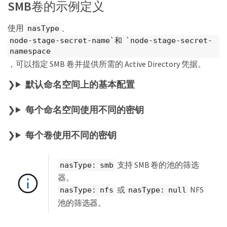
kind: StorageClass

SMB卷的示例定义
metadata:

  name: bronze

使用
、
nasType
provisioner: csi.trident.netapp.io

parameters:

node-stage-secret-name`和 `node-stage-secret-
  selector: performance=bronze

namespace
allowVolumeExpansion: true
，可以指定 SMB 卷并提供所需的 Active Directory 凭据。
默认命名空间上的基本配置
每个命名空间使用不同的密钥
每个卷使用不同的密钥
支持 SMB 卷的池的筛选
nasType: smb
器。
或
NFS
nasType: nfs
nasType: null
池的筛选器。