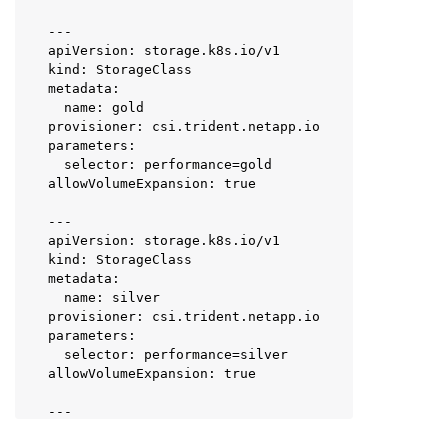
---

apiVersion: storage.k8s.io/v1

kind: StorageClass

metadata:

  name: gold

provisioner: csi.trident.netapp.io

parameters:

  selector: performance=gold

allowVolumeExpansion: true

---

apiVersion: storage.k8s.io/v1

kind: StorageClass

metadata:

  name: silver

provisioner: csi.trident.netapp.io

parameters:

  selector: performance=silver

allowVolumeExpansion: true

---

apiVersion: storage.k8s.io/v1
