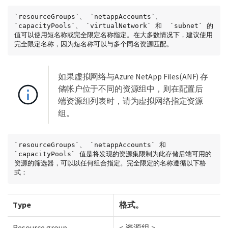
`resourceGroups`、 `netappAccounts`、 
`capacityPools`、 `virtualNetwork` 和  `subnet` 的
值可以使用短名称或完全限定名称指定。在大多数情况下，建议使用
完全限定名称，因为短名称可以与多个同名资源匹配。
如果虚拟网络与Azure NetApp Files(ANF) 存
储帐户位于不同的资源组中，则在配置后
端资源组列表时，请为虚拟网络指定资源
组。
`resourceGroups`、 `netappAccounts` 和  
`capacityPools` 值是将发现的资源集限制为此存储后端可用的
资源的筛选器，可以以任何组合指定。完全限定的名称遵循以下格
式：
Type
格式。
Resource group
< 资源组 >