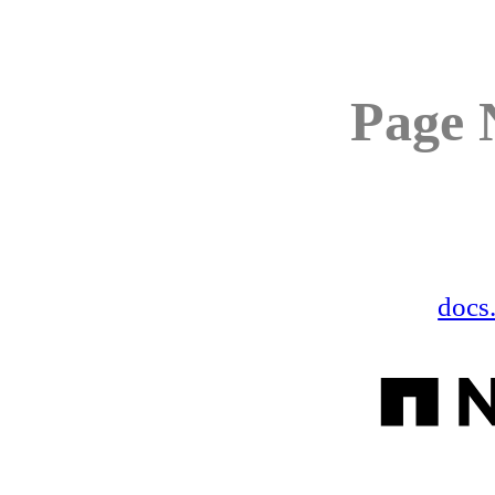
Page 
docs