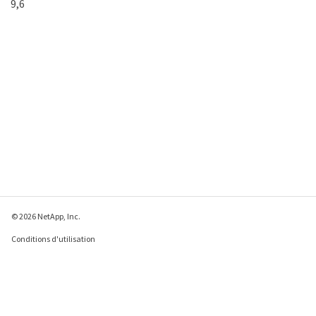
9,6
© 2026 NetApp, Inc.
Conditions d'utilisation
Déclaration de
confidentialité
Déclaration sur les
cookies