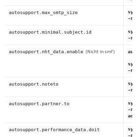
sys
autosupport.max_smtp_size
-n
sys
autosupport.minimal.subject.id
-n
(Nicht in smf)
autosupport.nht_data.enable
aut
sys
-nh
sys
autosupport.noteto
-n
sys
autosupport.partner.to
-n
add
sys
autosupport.performance_data.doit
-n