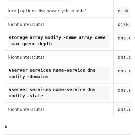
local} options disk.powercycle.enable*`
disk.r
Nicht unterstützt
disk.t
storage array modify -name
array_name
dns.ca
-max-queue-depth
Nicht unterstützt
dns.do
vserver services name-service dns
dns.en
modify -domains
vserver services name-service dns
dns.up
modify -state
Nicht unterstützt
dns.up
E