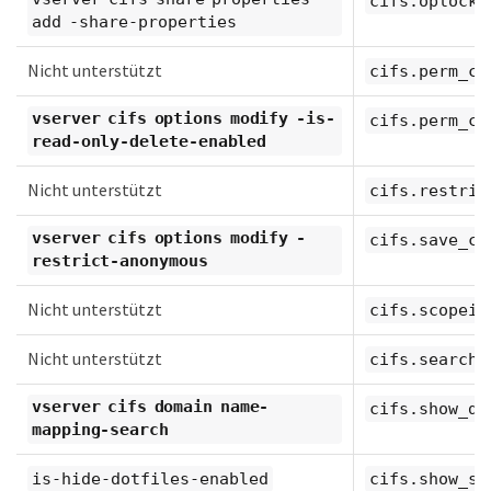
cifs.oplocks
add -share-properties
Nicht unterstützt
cifs.perm_ch
vserver cifs options modify -is-
cifs.perm_ch
read-only-delete-enabled
Nicht unterstützt
cifs.restric
vserver cifs options modify -
cifs.save_ca
restrict-anonymous
Nicht unterstützt
cifs.scopeid
Nicht unterstützt
cifs.search_
vserver cifs domain name-
cifs.show_do
mapping-search
is-hide-dotfiles-enabled
cifs.show_sn