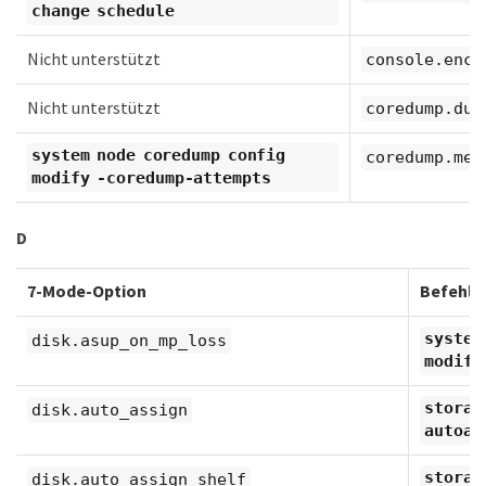
change schedule
Nicht unterstützt
console.enco
Nicht unterstützt
coredump.dum
system node coredump config
coredump.met
modify -coredump-attempts
D
7-Mode-Option
Befehl 
system
disk.asup_on_mp_loss
modify
storag
disk.auto_assign
autoas
storag
disk.auto_assign_shelf