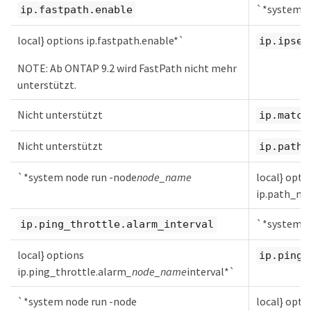
`*system n
ip.fastpath.enable
local} options ip.fastpath.enable*`
ip.ipsec
NOTE: Ab ONTAP 9.2 wird FastPath nicht mehr
unterstützt.
Nicht unterstützt
ip.match
Nicht unterstützt
ip.path_
`*system node run -node
node_name
local} opti
ip.path_mt
`*system n
ip.ping_throttle.alarm_interval
local} options
ip.ping_
ip.ping_throttle.alarm
_node_name
interval*`
`*system node run -node
local} opti