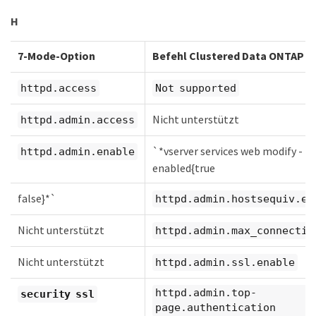
H
7-Mode-Option
Befehl Clustered Data ONTAP
httpd.access
Not supported
Nicht unterstützt
httpd.admin.access
`*vserver services web modify -
httpd.admin.enable
enabled{true
false}*`
httpd.admin.hostsequiv.en
Nicht unterstützt
httpd.admin.max_connectio
Nicht unterstützt
httpd.admin.ssl.enable
httpd.admin.top-
security ssl
page.authentication