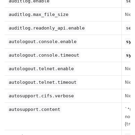
auditlog.enable
sec
Nich
auditlog.max_file_size
auditlog.readonly_api.enable
sec
autologout.console.enable
sys
autologout.console.timeout
sys
Nich
autologout.telnet.enable
Nich
autologout.telnet.timeout
Nich
autosupport.cifs.verbose
`*sy
autosupport.content
nod
{true