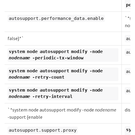
per
`*sy
autosupport.performance_data.enable
nod
false}*`
aut
system node autosupport modify -node
aut
nodename
-periodic-tx-window
system node autosupport modify -node
aut
nodename
-retry-count
system node autosupport modify -node
aut
nodename
-retry-interval
`*system node autosupport modify -node
nodename
disa
-support {enable
sys
autosupport.support.proxy