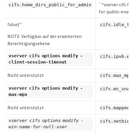
`*vserver cifs h
cifs.home_dirs_public_for_admin
for-public-enabl
false}*`
cifs.idle_ti
NOTE: Verfügbar auf der erweiterten
Berechtigungsebene
vserver cifs options modify -
cifs.ipv6.en
client-session-timeout
Nicht unterstützt
cifs.max_mpx
vserver cifs options modify -
cifs.ms_snap
max-mpx
Nicht unterstützt
cifs.mapped_
vserver cifs options modify -
cifs.netbios
win-name-for-null-user