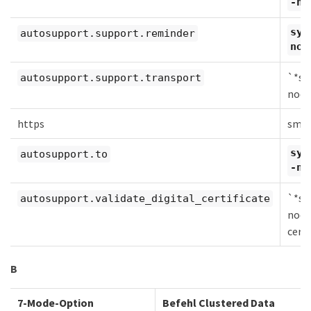
-n
sys
autosupport.support.reminder
no
`*sy
autosupport.support.transport
nod
https
smtp
sys
autosupport.to
-n
`*sy
autosupport.validate_digital_certificate
node
certi
B
7-Mode-Option
Befehl Clustered Data