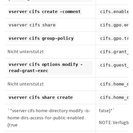
vserver cifs create -comment
cifs.enable_
vserver cifs share
cifs.gpo.ena
vserver cifs group-policy
cifs.gpo.tra
Nicht unterstützt
cifs.grant_i
vserver cifs options modify -
cifs.guest_a
read-grant-exec
Nicht unterstützt
cifs.home_di
vserver cifs share create
cifs.home_di
`*vserver cifs home-directory modify -is-
false}*`
home-dirs-access-for-public-enabled
NOTE: Verfügbar
{true