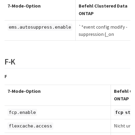
7-Mode-Option
Befehl Clustered Data
ONTAP
`*event config modify -
ems.autosuppress.enable
suppression {_on
F-K
F
7-Mode-Option
Befehl Cl
ONTAP
fcp.enable
fcp sta
Nicht unt
flexcache.access