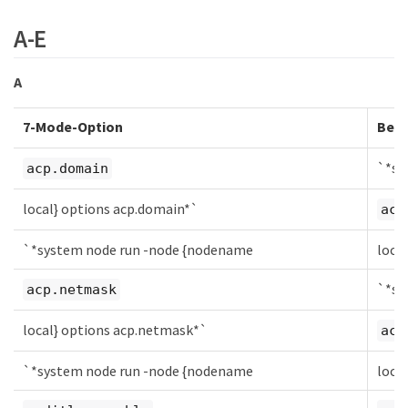
A-E
A
7-Mode-Option
Befe
`*sy
acp.domain
local} options acp.domain*`
acp
`*system node run -node {nodename
loca
`*sy
acp.netmask
local} options acp.netmask*`
acp
`*system node run -node {nodename
loca