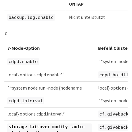
ONTAP
Nicht unterstützt
backup.log.enable
C
7-Mode-Option
Befehl Cluster
`*system node r
cdpd.enable
local} options cdpd.enable*`
cdpd.holdtim
`*system node run -node {nodename
local} options c
`*system node r
cdpd.interval
local} options cdpd.interval*`
cf.giveback.
storage failover modify -auto-
cf.giveback.