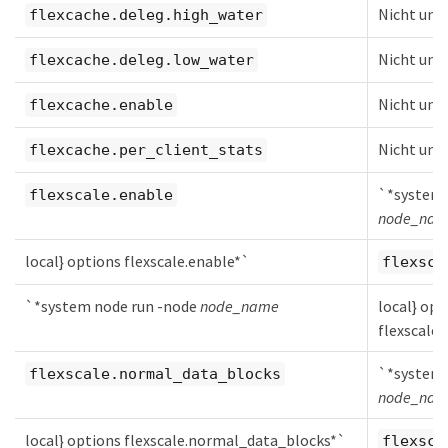
Nicht unt
flexcache.deleg.high_water
Nicht unt
flexcache.deleg.low_water
Nicht unt
flexcache.enable
Nicht unt
flexcache.per_client_stats
`*system 
flexscale.enable
node_na
local} options flexscale.enable*`
flexsca
`*system node run -node
node_name
local} opt
flexscale.
`*system 
flexscale.normal_data_blocks
node_na
local} options flexscale.normal_data_blocks*`
flexsca