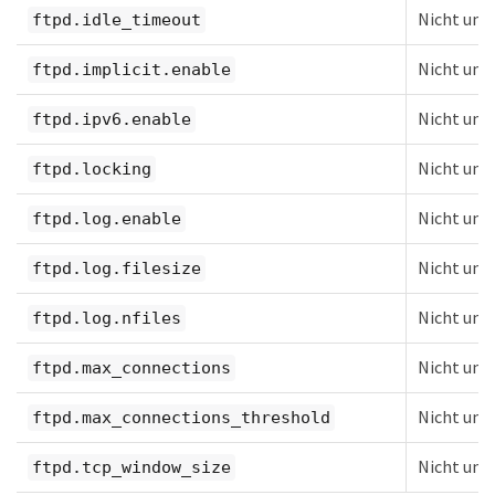
Nicht unt
ftpd.idle_timeout
Nicht unt
ftpd.implicit.enable
Nicht unt
ftpd.ipv6.enable
Nicht unt
ftpd.locking
Nicht unt
ftpd.log.enable
Nicht unt
ftpd.log.filesize
Nicht unt
ftpd.log.nfiles
Nicht unt
ftpd.max_connections
Nicht unt
ftpd.max_connections_threshold
Nicht unt
ftpd.tcp_window_size