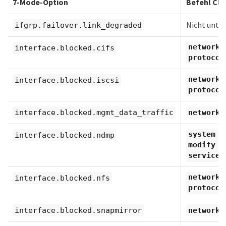
7-Mode-Option
Befehl Cl
Nicht unte
ifgrp.failover.link_degraded
network 
interface.blocked.cifs
protocol
network 
interface.blocked.iscsi
protocol
interface.blocked.mgmt_data_traffic
network 
system s
interface.blocked.ndmp
modify -
service 
network 
interface.blocked.nfs
protocol
interface.blocked.snapmirror
network 