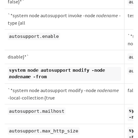
false}*`
aut
`*system node autosupport invoke -node
nodename
-
test
type {all
`*sy
autosupport.enable
nod
disable}*`
aut
system node autosupport modify -node
aut
nodename
-from
`*system node autosupport modify -node
nodename
fals
-local-collection {true
sys
autosupport.mailhost
-n
sys
autosupport.max_http_size
-n