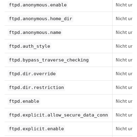
Nicht unt
ftpd.anonymous.enable
Nicht unt
ftpd.anonymous.home_dir
Nicht unt
ftpd.anonymous.name
Nicht unt
ftpd.auth_style
Nicht unt
ftpd.bypass_traverse_checking
Nicht unt
ftpd.dir.override
Nicht unt
ftpd.dir.restriction
Nicht unt
ftpd.enable
Nicht unt
ftpd.explicit.allow_secure_data_conn
Nicht unt
ftpd.explicit.enable