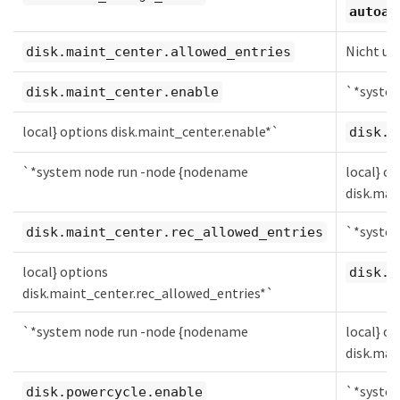
autoas
Nicht un
disk.maint_center.allowed_entries
`*syste
disk.maint_center.enable
local} options disk.maint_center.enable*`
disk.m
`*system node run -node {nodename
local} o
disk.mai
`*syste
disk.maint_center.rec_allowed_entries
local} options
disk.m
disk.maint_center.rec_allowed_entries*`
`*system node run -node {nodename
local} o
disk.mai
`*syste
disk.powercycle.enable