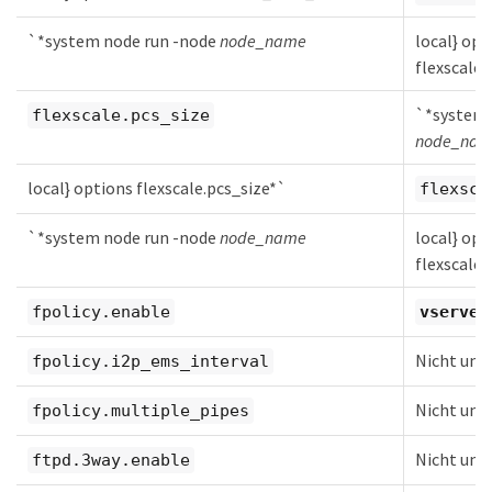
`*system node run -node
node_name
local} opt
flexscale
`*system 
flexscale.pcs_size
node_na
local} options flexscale.pcs_size*`
flexsca
`*system node run -node
node_name
local} opt
flexscale
fpolicy.enable
vserver
Nicht unt
fpolicy.i2p_ems_interval
Nicht unt
fpolicy.multiple_pipes
Nicht unt
ftpd.3way.enable