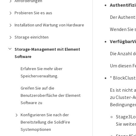
Anforderungen
Authentifiz
Probieren Sie es aus
Der Authenti
Installation und Wartung von Hardware
Wenden Sie s
Storage einrichten
VerfügbarV
Storage-Management mit Element
Die Anzahl d
Software
Um diesen Fe
Erfahren Sie mehr über
Speicherverwaltung.
* BlockClust
Greifen Sie auf die
Es ist nicht
Benutzeroberfläche der Element
zu Cluster-A
Software zu
Bedingungen
Konfigurieren Sie nach der
Stage3Low
Bereitstellung die SolidFire
Sie weite
Systemoptionen