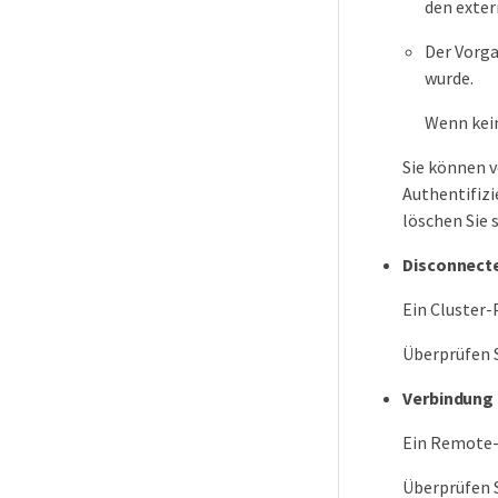
den exter
Der Vorga
wurde.
Wenn kein
Sie können v
Authentifizi
löschen Sie s
Disconnect
Ein Cluster-
Überprüfen 
Verbindung
Ein Remote-K
Überprüfen 