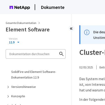
Dokumente
Gesamte Dokumentation
Element Software
Die deu
Unstim
Version
12.9
Cluster
02/05/2025
Bei
SolidFire und Element Software-
Dokumentation 12.9
Das System meld
ist, von Intere
Versionshinweise
hat und warum 
Konzepte
In der folgende