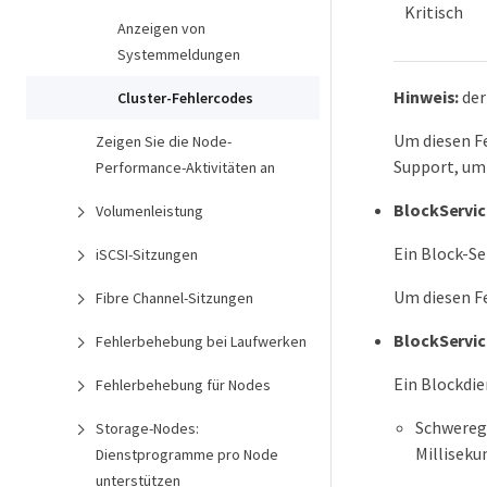
Kritisch
Anzeigen von
Systemmeldungen
Hinweis:
der
Cluster-Fehlercodes
Um diesen Fe
Zeigen Sie die Node-
Support, um
Performance-Aktivitäten an
BlockServi
Volumenleistung
Ein Block-Se
iSCSI-Sitzungen
Um diesen Fe
Fibre Channel-Sitzungen
BlockServi
Fehlerbehebung bei Laufwerken
Ein Blockdie
Fehlerbehebung für Nodes
Schweregr
Storage-Nodes:
Milliseku
Dienstprogramme pro Node
unterstützen