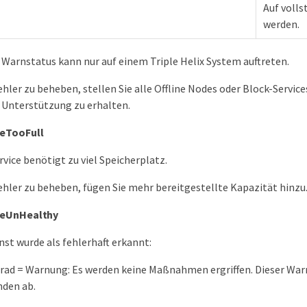
Auf volls
werden.
 Warnstatus kann nur auf einem Triple Helix System auftreten.
hler zu beheben, stellen Sie alle Offline Nodes oder Block-Servic
 Unterstützung zu erhalten.
ceTooFull
rvice benötigt zu viel Speicherplatz.
hler zu beheben, fügen Sie mehr bereitgestellte Kapazität hinzu
ceUnHealthy
nst wurde als fehlerhaft erkannt:
ad = Warnung: Es werden keine Maßnahmen ergriffen. Dieser War
nden ab.