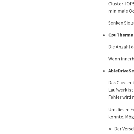
Cluster-IOPS
minimale QoS
Senken Sie 
CpuThermal
Die Anzahl d
Wenn innerh
AbleDriveSe
Das Cluster 
Laufwerk ist
Fehler wird
Um diesen Fe
konnte. Mögl
Der Versc