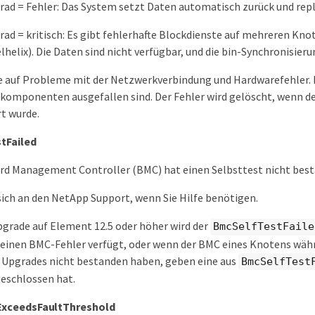
ad = Fehler: Das System setzt Daten automatisch zurück und repl
ad = kritisch: Es gibt fehlerhafte Blockdienste auf mehreren Knote
lhelix). Die Daten sind nicht verfügbar, und die bin-Synchronisieru
e auf Probleme mit der Netzwerkverbindung und Hardwarefehler. 
omponenten ausgefallen sind. Der Fehler wird gelöscht, wenn der
rt wurde.
tFailed
rd Management Controller (BMC) hat einen Selbsttest nicht bes
ich an den NetApp Support, wenn Sie Hilfe benötigen.
grade auf Element 12.5 oder höher wird der
BmcSelfTestFaile
 einen BMC-Fehler verfügt, oder wenn der BMC eines Knotens währe
 Upgrades nicht bestanden haben, geben eine aus
BmcSelfTest
eschlossen hat.
xceedsFaultThreshold