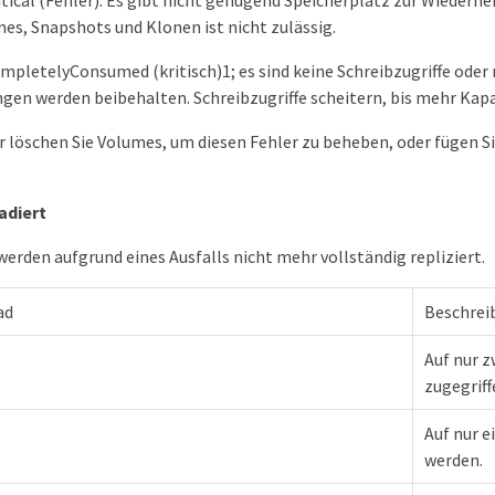
tical (Fehler): Es gibt nicht genügend Speicherplatz zur Wiederhe
es, Snapshots und Klonen ist nicht zulässig.
pletelyConsumed (kritisch)1; es sind keine Schreibzugriffe oder 
gen werden beibehalten. Schreibzugriffe scheitern, bis mehr Kapa
 löschen Sie Volumes, um diesen Fehler zu beheben, oder fügen 
adiert
erden aufgrund eines Ausfalls nicht mehr vollständig repliziert.
ad
Beschrei
Auf nur z
zugegriff
Auf nur e
werden.