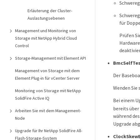
Schweregr
Erläuterung der Cluster-
Schweregr
Auslastungsebenen
für Doppe
Management und Monitoring von
Prüfen Si
Storage mit NetApp Hybrid Cloud
Hardwarek
Control
deaktivie
Storage-Management mit Element API
BmcSelfTes
Management von Storage mit dem
Der Baseboa
Element Plug-in für vCenter Server
Wenden Sie s
Monitoring von Storage mit NetApp
SolidFire Active IQ
Bei einem Up
bereits über
Arbeiten Sie mit dem Management-
während des
Node
Upgrade abg
Upgrade für Ihr NetApp SolidFire All-
ClockSkewE
Flash-Storage-System