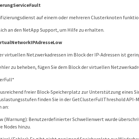
ierungServiceFault
fizierungsdienst auf einem oder mehreren Clusterknoten funktion
ich an den NetApp Support, um Hilfe zu erhalten.
irtualNetworkIPAdresseLow
er virtuellen Netzwerkadressen im Block der IP-Adressen ist gerin
hler zu beheben, fügen Sie dem Block der virtuellen Netzwerkadr
erFull*
 ausreichend freier Block-Speicherplatz zur Unterstützung eines
uslastungsstufen finden Sie in der GetClusterFullThreshold API-M
 an:
 (Warnung): Benutzerdefinierter Schwellenwert wurde überschritt
re Nodes hinzu.