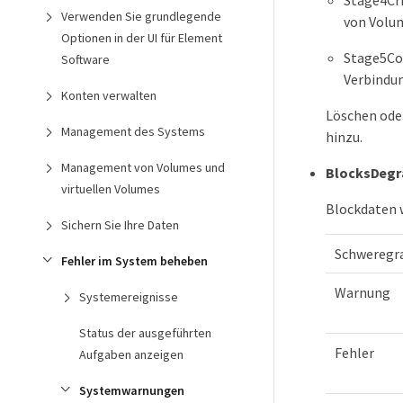
Stage4Cri
Verwenden Sie grundlegende
von Volum
Optionen in der UI für Element
Stage5Com
Software
Verbindun
Konten verwalten
Löschen oder
Management des Systems
hinzu.
Management von Volumes und
BlocksDegr
virtuellen Volumes
Blockdaten w
Sichern Sie Ihre Daten
Schweregr
Fehler im System beheben
Warnung
Systemereignisse
Status der ausgeführten
Fehler
Aufgaben anzeigen
Systemwarnungen