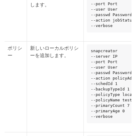
します。
--port Port

--user User

--passwd Password

--action jobStatus

--verbose
ポリシ
新しいローカルポリシ
snapcreator

ー
ーを追加します。
--server IP

--port Port

--user User

--passwd Password

--action policyAdd

--schedId 1

--backupTypeId 1

--policyType local

--policyName testPo
--primaryCount 7

--primaryAge 0

--verbose