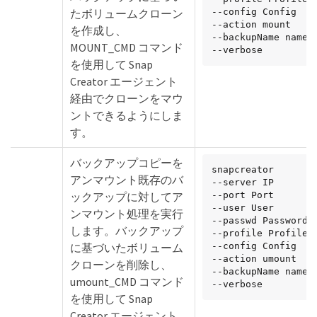
たボリュームクローン
--config Config

--action mount

を作成し、
--backupName name

MOUNT_CMD コマンド
--verbose
を使用して Snap
Creator エージェント
経由でクローンをマウ
ントできるようにしま
す。
バックアップコピーを
snapcreator

アンマウント既存のバ
--server IP

ックアップに対してア
--port Port

--user User

ンマウント処理を実行
--passwd Password

します。バックアップ
--profile Profile

に基づいたボリューム
--config Config

--action umount

クローンを削除し、
--backupName name

umount_CMD コマンド
--verbose
を使用して Snap
Creator エージェント