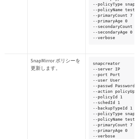
--policyType snapva
--policyName testPo
--primaryCount 7

--primaryAge 0

--secondaryCount 30
--secondaryAge 0

--verbose
SnapMirror ポリシーを
snapcreator

更新します。
--server IP

--port Port

--user User

--passwd Password

--action policyUpda
--policyId 1

--schedId 1

--backupTypeId 1

--policyType snapmi
--policyName testPo
--primaryCount 7

--primaryAge 0

--verbose