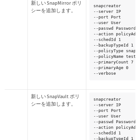
新しい SnapMirror ポリ
snapcreator

シーを追加します。
--server IP

--port Port

--user User

--passwd Password

--action policyAdd

--schedId 1

--backupTypeId 1

--policyType snapmi
--policyName testPo
--primaryCount 7

--primaryAge 0

--verbose
新しい SnapVault ポリ
snapcreator

シーを追加します。
--server IP

--port Port

--user User

--passwd Password

--action policyAdd

--schedId 1

--backupTypeId 1
