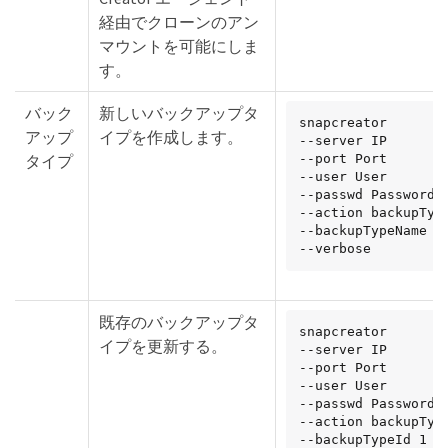
経由でクローンのアン
マウントを可能にしま
す。
バック
新しいバックアップタ
snapcreator

アップ
イプを作成します。
--server IP

タイプ
--port Port

--user User

--passwd Password

--action backupType
--backupTypeName na
--verbose
既存のバックアップタ
snapcreator

イプを更新する。
--server IP

--port Port

--user User

--passwd Password

--action backupType
--backupTypeId 1
