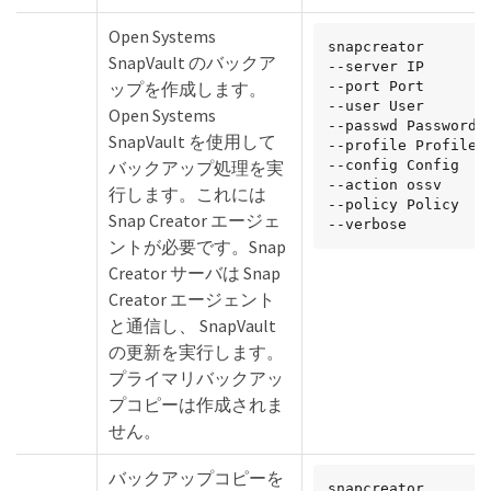
Open Systems
snapcreator

SnapVault のバックア
--server IP

ップを作成します。
--port Port

--user User

Open Systems
--passwd Password

SnapVault を使用して
--profile Profile

バックアップ処理を実
--config Config

--action ossv

行します。これには
--policy Policy

Snap Creator エージェ
--verbose
ントが必要です。Snap
Creator サーバは Snap
Creator エージェント
と通信し、 SnapVault
の更新を実行します。
プライマリバックアッ
プコピーは作成されま
せん。
バックアップコピーを
snapcreator
