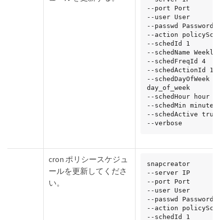
--port Port

--user User

--passwd Password

--action policySche
--schedId 1

--schedName WeeklyB
--schedFreqId 4

--schedActionId 1

--schedDayOfWeek 
day_of_week

--schedHour hour

--schedMin minute

--schedActive true

--verbose
cron ポリシースケジュ
snapcreator

ールを更新してくださ
--server IP

い。
--port Port

--user User

--passwd Password

--action policySche
--schedId 1
