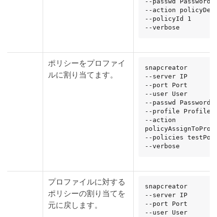
--passwd Password

--action policyDeta
--policyId 1

--verbose
ポリシーをプロファイ
snapcreator

ルに割り当てます。
--server IP

--port Port

--user User

--passwd Password

--profile Profile

--action 
policyAssignToProfi
--policies testPoli
--verbose
プロファイルに対する
snapcreator

ポリシーの割り当てを
--server IP

元に戻します。
--port Port

--user User
