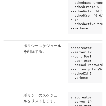
--schedName CronBac
--schedFreqId 5

--schedActionId 1

--schedCron '0 0/5 
* ?'

--schedActive true

--verbose
ポリシースケジュール
snapcreator

を削除する。
--server IP

--port Port

--user User

--passwd Password

--action policySche
--schedId 1

--verbose
ポリシーのスケジュー
snapcreator

ルをリストします。
--server IP

--port Port
