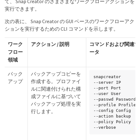
て、 Snap Creator のさまざまなワークフローアクションを
実行できます。
次の表に、 Snap Creator の GUI ベースのワークフローアク
ションを実行するための CLI コマンドを示します。
ワーク
アクション / 説明
コマンドおよび関連す
フロー
ータ
領域
バック
バックアップコピーを
snapcreator

アップ
作成する。プロファイ
--server IP

ルに関連付けられた構
--port Port

--user User

成ファイルに基づいて
--passwd Password

バックアップ処理を実
--profile Profile

行します。
--config Config

--action backup

--policy Policy

--verbose