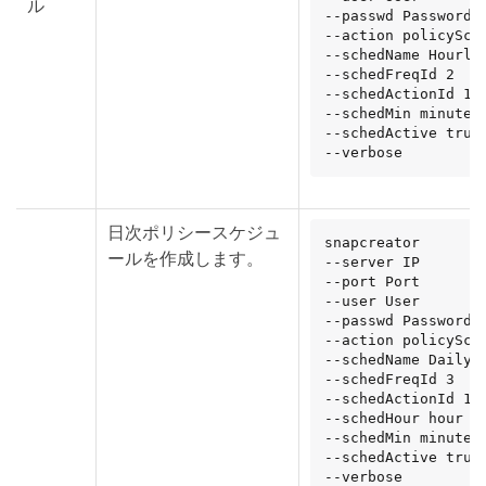
ル
--passwd Password

--action policySche
--schedName HourlyB
--schedFreqId 2

--schedActionId 1

--schedMin minute

--schedActive true

--verbose
日次ポリシースケジュ
snapcreator

ールを作成します。
--server IP

--port Port

--user User

--passwd Password

--action policySche
--schedName DailyBa
--schedFreqId 3

--schedActionId 1

--schedHour hour

--schedMin minute

--schedActive true

--verbose