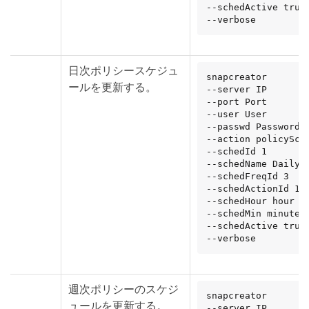
--schedActive true

--verbose
日次ポリシースケジュ
snapcreator

ールを更新する。
--server IP

--port Port

--user User

--passwd Password

--action policySche
--schedId 1

--schedName DailyBa
--schedFreqId 3

--schedActionId 1

--schedHour hour

--schedMin minute

--schedActive true

--verbose
週次ポリシーのスケジ
snapcreator

ュールを更新する。
--server IP
