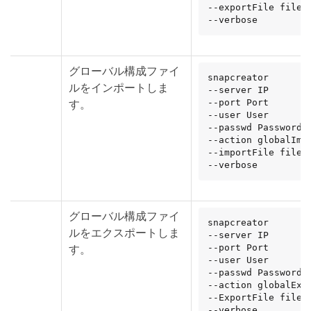
--exportFile file_p
--verbose
グローバル構成ファイ
snapcreator

ルをインポートしま
--server IP

す。
--port Port

--user User

--passwd Password

--action globalImpo
--importFile file_p
--verbose
グローバル構成ファイ
snapcreator

ルをエクスポートしま
--server IP

す。
--port Port

--user User

--passwd Password

--action globalExpo
--ExportFile file_p
--verbose