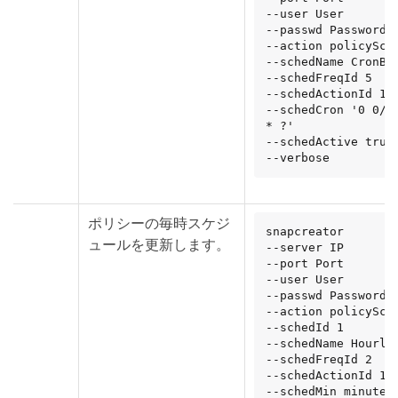
--user User

--passwd Password

--action policySche
--schedName CronBac
--schedFreqId 5

--schedActionId 1

--schedCron '0 0/5 
* ?'

--schedActive true

--verbose
ポリシーの毎時スケジ
snapcreator

ュールを更新します。
--server IP

--port Port

--user User

--passwd Password

--action policySche
--schedId 1

--schedName HourlyB
--schedFreqId 2

--schedActionId 1

--schedMin minute
