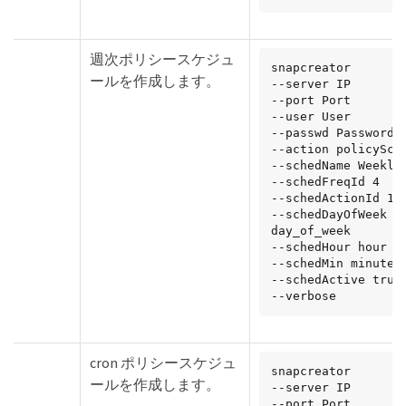
週次ポリシースケジュ
snapcreator

ールを作成します。
--server IP

--port Port

--user User

--passwd Password

--action policySche
--schedName WeeklyB
--schedFreqId 4

--schedActionId 1

--schedDayOfWeek 
day_of_week

--schedHour hour

--schedMin minute

--schedActive true

--verbose
cron ポリシースケジュ
snapcreator

ールを作成します。
--server IP

--port Port
