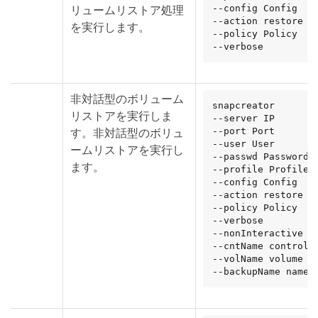
リュームリストア処理
--config Config

--action restore

を実行します。
--policy Policy

--verbose
非対話型のボリューム
snapcreator

リストアを実行しま
--server IP

す。非対話型のボリュ
--port Port

--user User

ームリストアを実行し
--passwd Password

ます。
--profile Profile

--config Config

--action restore

--policy Policy

--verbose

--nonInteractive

--cntName controlle
--volName volume

--backupName name