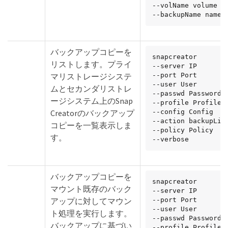
--volName volume

--backupName name
バックアップコピーを
snapcreator

リストします。プライ
--server IP

マリストレージシステ
--port Port

--user User

ムとセカンダリストレ
--passwd Password

ージシステム上のSnap
--profile Profile

Creatorのバックアップ
--config Config

--action backupList
コピーを一覧表示しま
--policy Policy

す。
--verbose
バックアップコピーを
snapcreator

マウント既存のバック
--server IP

アップに対してマウン
--port Port

--user User

ト処理を実行します。
--passwd Password

バックアップに基づい
--profile Profile
