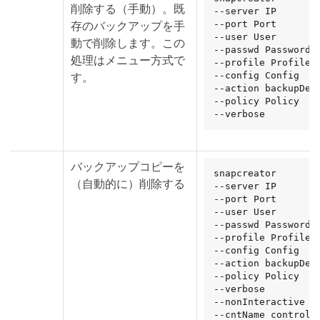
削除する（手動）。既
--server IP

存のバックアップを手
--port Port

--user User

動で削除します。この
--passwd Password

処理はメニュー方式で
--profile Profile

す。
--config Config

--action backupDel

--policy Policy

--verbose
バックアップコピーを
snapcreator

（自動的に）削除する
--server IP

--port Port

--user User

--passwd Password

--profile Profile

--config Config

--action backupDel

--policy Policy

--verbose

--nonInteractive

--cntName controlle