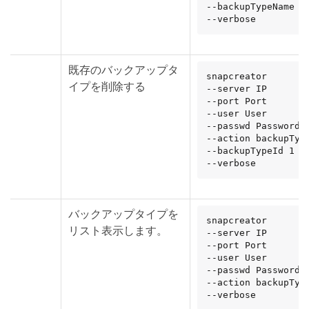
--backupTypeName na
--verbose
既存のバックアップタ
snapcreator

イプを削除する
--server IP

--port Port

--user User

--passwd Password

--action backupType
--backupTypeId 1

--verbose
バックアップタイプを
snapcreator

リスト表示します。
--server IP

--port Port

--user User

--passwd Password

--action backupType
--verbose