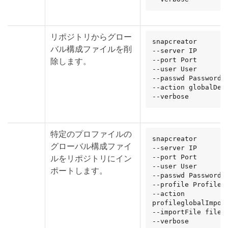
リポジトリからグロー
snapcreator

バル構成ファイルを削
--server IP

除します。
--port Port

--user User

--passwd Password

--action globalDele
--verbose
特定のプロファイルの
snapcreator

グローバル構成ファイ
--server IP

ルをリポジトリにイン
--port Port

--user User

ポートします。
--passwd Password

--profile Profile

--action 
profileglobalImport
--importFile file_p
--verbose