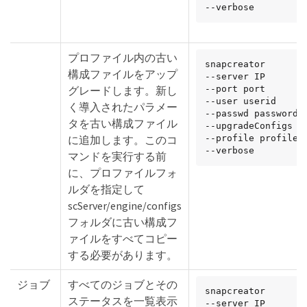
--verbose
プロファイル内の古い
snapcreator

構成ファイルをアップ
--server IP

グレードします。新し
--port port

--user userid

く導入されたパラメー
--passwd password

タを古い構成ファイル
--upgradeConfigs

に追加します。このコ
--profile profile_n
--verbose
マンドを実行する前
に、プロファイルフォ
ルダを指定して
scServer/engine/configs
フォルダに古い構成フ
ァイルをすべてコピー
する必要があります。
ジョブ
すべてのジョブとその
snapcreator

ステータスを一覧表示
--server IP
