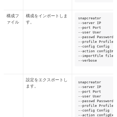
構成フ
構成をインポートしま
snapcreator

ァイル
す。
--server IP

--port Port

--user User

--passwd Password

--profile Profile

--config Config

--action configImpo
--importFile file_p
--verbose
設定をエクスポートし
snapcreator

ます。
--server IP

--port Port

--user User

--passwd Password

--profile Profile

--config Config

--action configExpo