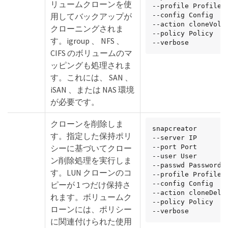
リュームクローンを使
--profile Profile

用してバックアップが
--config Config

--action cloneVol

クローニングされま
--policy Policy

す。igroup 、 NFS 、
--verbose
CIFS のボリュームのマ
ッピングも処理されま
す。これには、 SAN 、
iSAN 、または NAS 環境
が必要です。
クローンを削除しま
snapcreator

す。指定した保持ポリ
--server IP

シーに基づいてクロー
--port Port

--user User

ン削除処理を実行しま
--passwd Password

す。LUN クローンのコ
--profile Profile

ピーが 1 つだけ保持さ
--config Config

--action cloneDel

れます。ボリュームク
--policy Policy

ローンには、ポリシー
--verbose
に関連付けられた使用