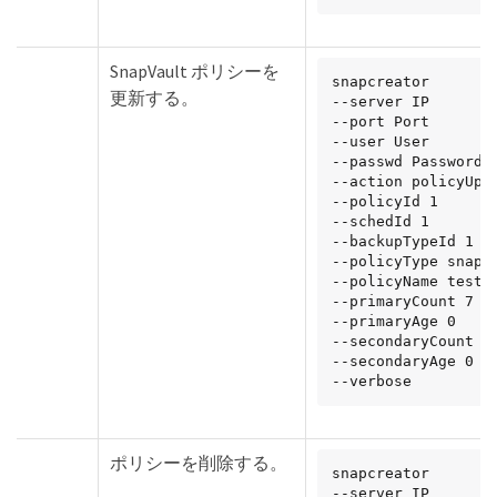
SnapVault ポリシーを
snapcreator

更新する。
--server IP

--port Port

--user User

--passwd Password

--action policyUpda
--policyId 1

--schedId 1

--backupTypeId 1

--policyType snapva
--policyName testPo
--primaryCount 7

--primaryAge 0

--secondaryCount 30
--secondaryAge 0

--verbose
ポリシーを削除する。
snapcreator

--server IP
