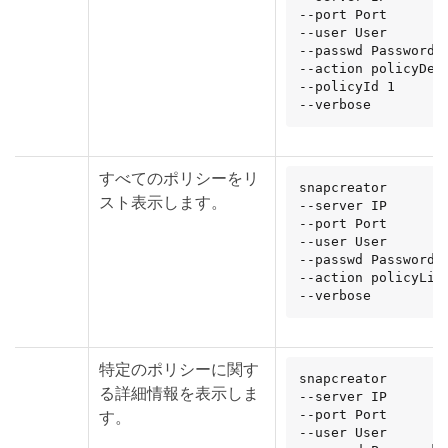
--port Port

--user User

--passwd Password

--action policyDele
--policyId 1

--verbose
すべてのポリシーをリ
snapcreator

スト表示します。
--server IP

--port Port

--user User

--passwd Password

--action policyList
--verbose
特定のポリシーに関す
snapcreator

る詳細情報を表示しま
--server IP

す。
--port Port

--user User
