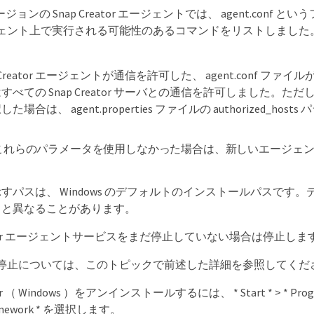
ジョンの Snap Creator エージェントでは、 agent.conf という
ージェント上で実行される可能性のあるコマンドをリストしました。4.1 では
 Creator エージェントが通信を許可した、 agent.conf ファイ
べての Snap Creator サーバとの通信を許可しました。ただし、
場合は、 agent.properties ファイルの authorized_
これらのパラメータを使用しなかった場合は、新しいエージェ
すパスは、 Windows のデフォルトのインストールパスで
スと異なることがあります。
reator エージェントサービスをまだ停止していない場合は停止しま
停止については、このトピックで前述した詳細を参照してくだ
or （ Windows ）をアンインストールするには、 * Start * > * Programs * >
Framework * を選択します。