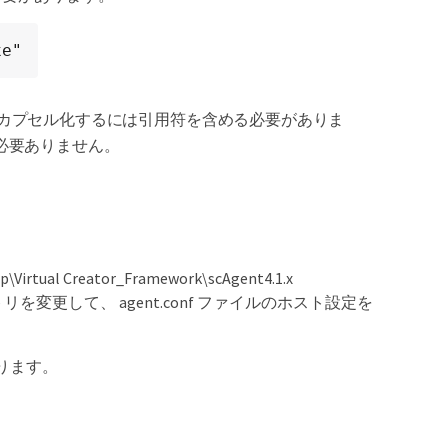
xe"
カプセル化するには引用符を含める必要がありま
必要ありません。
tual Creator_Framework\scAgent4.1.x
ルトのエントリを変更して、 agent.conf ファイルのホスト設定を
あります。