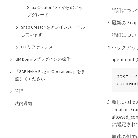
Snap Creator 4.3.x からのアッ
詳細について
プグレード
最新の Sna
Snap Creator をアンインストール
しています
詳細について
CLI リファレンス
バックアップ
IBM Dominoプラグインの操作
agent.c
『SAP HANA Plug-in Operations』を参
host: s
照してください
command
管理
新しい allow
法的通知
Creator_
allowed
に認定され
前述の例では、