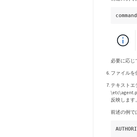
command
必要に応じ
ファイルを
テキストエディタで 
\etc\age
反映します
前述の例では
AUTHORI