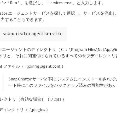
art * > * Run * 」を選択し、「 ervices .msc 」と入力します。
 Creator エージェントサービスを探して選択し、サービス
入力することもできます。
 snapcreatoragentservice
tor エージェントのディレクトリ（ C ： \Program Files\NetApp\Virtua
トリと、それに関連付けられているすべてのサブディレクトリ
nf ファイル（ ..\config\agent.conf ）
Snap Creator サーバが同じシステムにインストールされている場合
ード時にこのファイルをバックアップ済みの可能性があり
クトリ（有効な場合）（ ..\logs ）
s ディレクトリ（ ..\plugins ）