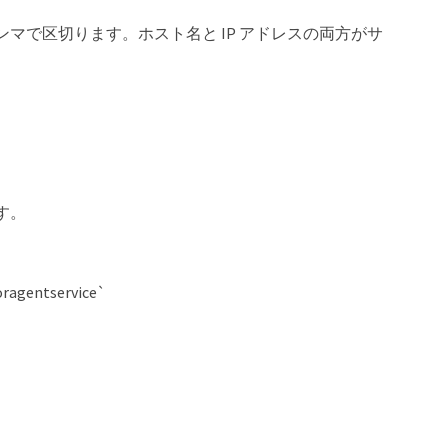
マで区切ります。ホスト名と IP アドレスの両方がサ
す。
ntservice`