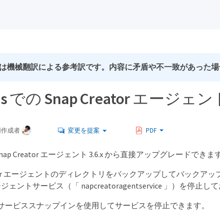
は機械翻訳による参考訳です。内容に矛盾や不一致があった場
ws での Snap Creator エージ
同作成者
変更を提案
PDF
 Snap Creator エージェント 3.6.x から直接アップグレードできま
reator エージェントのディレクトリをバックアップしてバックア
 エージェントサービス（「 napcreatoragentservice 」）を停
サービススナップインを使用してサービスを停止できます。