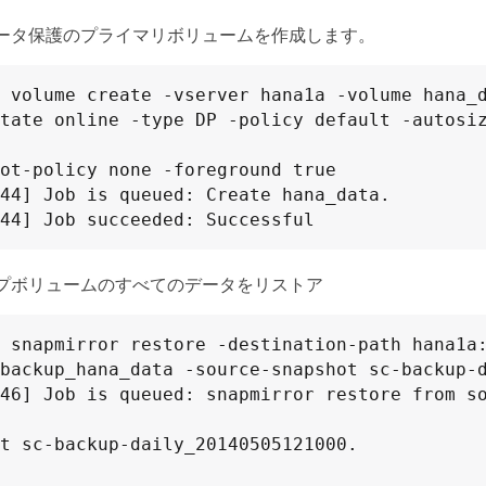
ータ保護のプライマリボリュームを作成します。
 volume create -vserver hana1a -volume hana_d
tate online -type DP -policy default -autosiz
ot-policy none -foreground true

44] Job is queued: Create hana_data.

44] Job succeeded: Successful
プボリュームのすべてのデータをリストア
 snapmirror restore -destination-path hana1a:
backup_hana_data -source-snapshot sc-backup-d
46] Job is queued: snapmirror restore from so
t sc-backup-daily_20140505121000.
