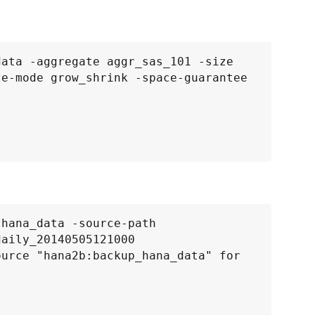
ata -aggregate aggr_sas_101 -size 
e-mode grow_shrink -space-guarantee 
hana_data -source-path 
aily_20140505121000

urce "hana2b:backup_hana_data" for 