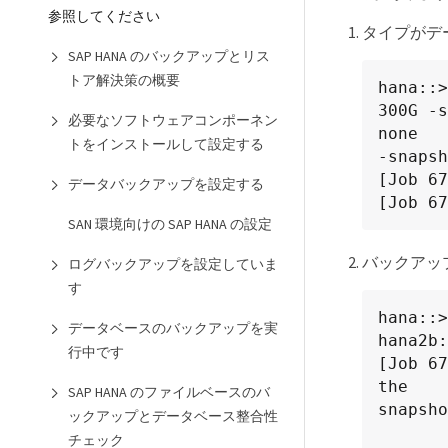
参照してください
タイプがデ
SAP HANA のバックアップとリス
トア解決策の概要
hana::>
300G -s
必要なソフトウェアコンポーネン
none

トをインストールして設定する
-snapsh
[Job 67
データバックアップを設定する
[Job 67
SAN 環境向けの SAP HANA の設定
バックアッ
ログバックアップを設定していま
す
hana::>
データベースのバックアップを実
hana2b:
行中です
[Job 67
the

SAP HANA のファイルベースのバ
snapsho
ックアップとデータベース整合性
チェック