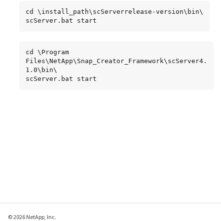
cd \install_path\scServerrelease-version\bin\

scServer.bat start
cd \Program 
Files\NetApp\Snap_Creator_Framework\scServer4.
1.0\bin\

scServer.bat start
© 2026 NetApp, Inc.