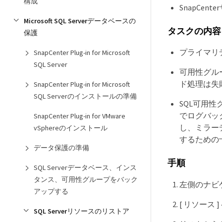
構成
SnapCe
Microsoft SQL Serverデータベースの
タスクの内容
保護
プライマリ
SnapCenter Plug-in for Microsoft
SQL Server
可用性グル
ド処理は失
SnapCenter Plug-in for Microsoft
SQL Serverのインストールの準備
SQL可用
でログバッ
SnapCenter Plug-in for VMware
し、ミラー
vSphereのインストール
するための
データ保護の準備
手順
SQL Serverデータベース、インス
タンス、可用性グループをバック
左側のナビゲ
アップする
[ リソース 
SQL Serverリソースのリストア