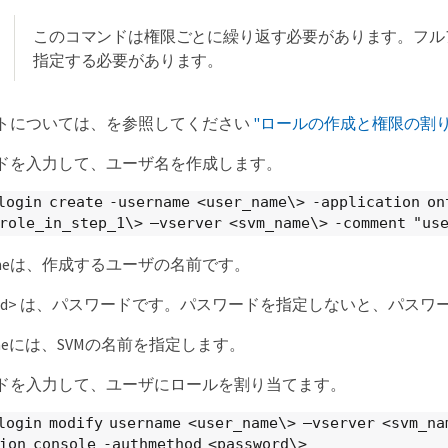
このコマンドは権限ごとに繰り返す必要があります。フル
指定する必要があります。
トについては、を参照してください
"ロールの作成と権限の割り当
ドを入力して、ユーザ名を作成します。
login create -username <user_name\> -application on
role_in_step_1\> –vserver <svm_name\> -comment "us
nameは、作成するユーザの名前です。
sword> は、パスワードです。パスワードを指定しないと、パ
ameには、SVMの名前を指定します。
ドを入力して、ユーザにロールを割り当てます。
login modify username <user_name\> –vserver <svm_na
ion console -authmethod <password\>