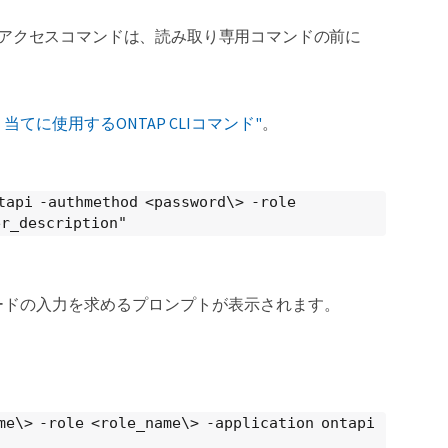
アクセスコマンドは、読み取り専用コマンドの前に
てに使用するONTAP CLIコマンド"
。
tapi -authmethod <password\> -role
er_description"
スワードの入力を求めるプロンプトが表示されます。
me\> -role <role_name\> -application ontapi