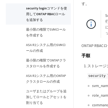
す。
security loginコマンドを使
用してONTAP RBACロール
S
を追加する
最小限の権限でSVMロール
を作成する
ASA R2システム用のSVMロ
ONTAP R
ールの作成
手順
最小限の権限でONTAPクラ
ストレージ
スタロールを作成する
ASA R2システム用のONTAP
security 
クラスタロールの作成
svm_
ユーザまたはグループを追
role_
加してロールとアセットを
割り当てる
comma