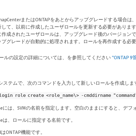
napCenterまたはONTAPをあとからアップグレードする場合は、RBAC U
行して、以前に作成したユーザロールを更新する必要があります。以前
に作成されたユーザロールは、アップグレード後のバージョン
ップグレードが自動的に処理されます。ロールを再作成する必
BACロールの設定の詳細については、を参照してください
"ONTAP
システムで、次のコマンドを入力して新しいロールを作成しま
login role create <role_name\> -cmddirname "command
nameには、SVMの名前を指定します。空白のままにすると、デ
nameは、ロールに指定する名前です。
ndはONTAP機能です。