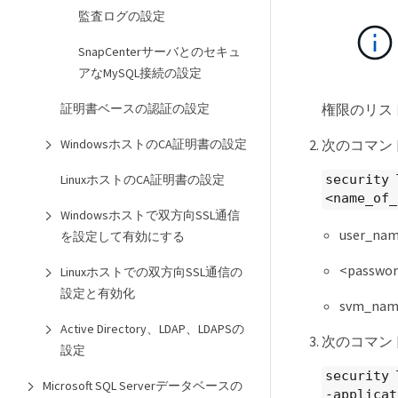
監査ログの設定
SnapCenterサーバとのセキュ
アなMySQL接続の設定
権限のリス
証明書ベースの認証の設定
次のコマン
WindowsホストのCA証明書の設定
LinuxホストのCA証明書の設定
security 
<name_of_
Windowsホストで双方向SSL通信
user_
を設定して有効にする
<pas
Linuxホストでの双方向SSL通信の
設定と有効化
svm_n
Active Directory、LDAP、LDAPSの
次のコマン
設定
security 
Microsoft SQL Serverデータベースの
-applicat