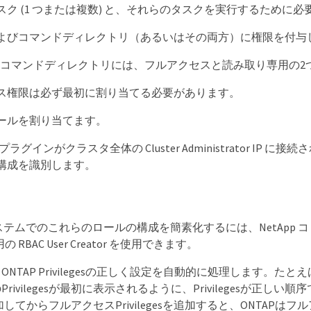
スク (1 つまたは複数) と、それらのタスクを実行するために
よびコマンドディレクトリ（あるいはその両方）に権限を付与
/コマンドディレクトリには、フルアクセスと読み取り専用の2
ス権限は必ず最初に割り当てる必要があります。
ールを割り当てます。
ter プラグインがクラスタ全体の Cluster Administrator 
構成を識別します。
ステムでのこれらのロールの構成を簡素化するには、NetApp コミ
の RBAC User Creator を使用できます。
TAP Privilegesの正しく設定を自動的に処理します。たとえば、RBAC 
rivilegesが最初に表示されるように、Privilegesが正
sを追加してからフルアクセスPrivilegesを追加すると、ONTAPは