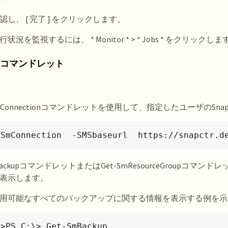
し、 [ 完了 ] をクリックします。
状況を監視するには、 * Monitor * > * Jobs * をクリックしま
ellコマンドレット
SmConnectionコマンドレットを使用して、指定したユーザのS
-SmConnection  -SMSbaseurl  https://snapctr.d
mBackupコマンドレットまたはGet-SmResourceGrou
表示します。
用可能なすべてのバックアップに関する情報を表示する例を示
>PS C:\> Get-SmBackup
