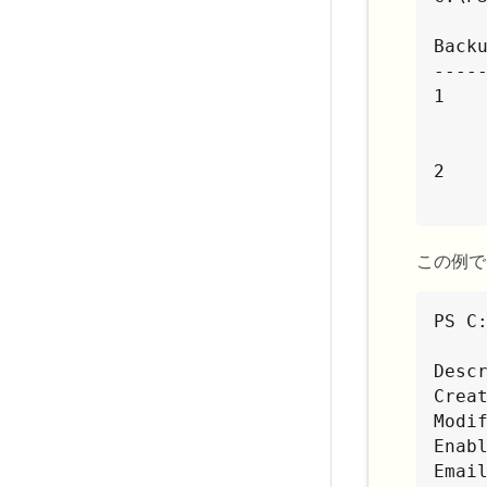
Back
----
1   
      
2   
この例で
PS C
Descr
Creat
Modif
Enabl
Email