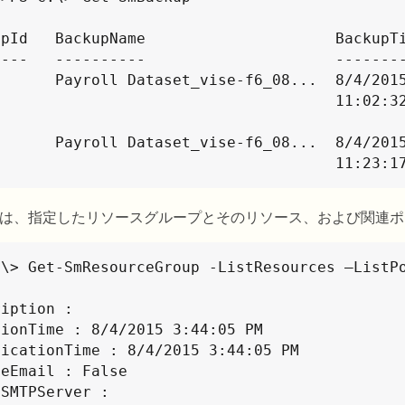
upId   BackupName                     BackupTi
----   ----------                     --------
       Payroll Dataset_vise-f6_08...  8/4/2015
                                    11:02:32 AM

       Payroll Dataset_vise-f6_08...  8/4/2015
                                     
は、指定したリソースグループとそのリソース、および関連ポ
:\> Get-SmResourceGroup -ListResources –ListPo
iption :

ionTime : 8/4/2015 3:44:05 PM

icationTime : 8/4/2015 3:44:05 PM

eEmail : False

SMTPServer :
