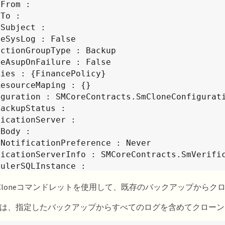
From :

To :

Subject :

eSysLog : False

ctionGroupType : Backup

eAsupOnFailure : False

ies : {FinancePolicy}

esourceMaping : {}

iguration : SMCoreContracts.SmCloneConfigurati
ackupStatus :

icationServer :

Body :

NotificationPreference : Never

ficationServerInfo : SMCoreContracts.SmVerific
ulerSQLInstance :

mText :

SmCloneコマンドレットを使用して、既存のバックアップから
mSnapshotFormat :

hResources : False

は、指定したバックアップからすべてのログを含めてクローン
sCredential : False

tomSnapshot :
