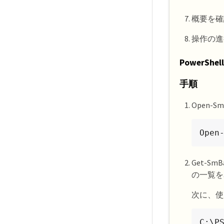
概要を確認
操作の進行
PowerSh
手順
Open-
Open
Get-S
の一覧を
次に、使
C:\PS