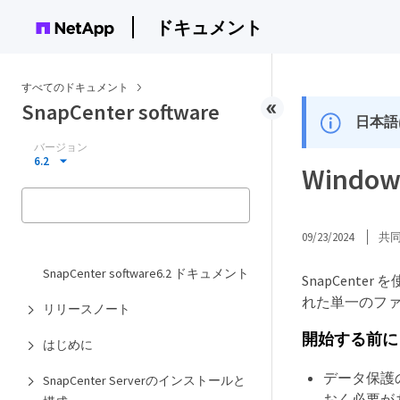
ドキュメント
すべてのドキュメント
SnapCenter software
日本語
バージョン
6.2
Win
09/23/2024
共
SnapCenter software6.2 ドキュメント
SnapCent
れた単一のフ
リリースノート
開始する前に
はじめに
データ保護の
SnapCenter Serverのインストールと
おく必要が