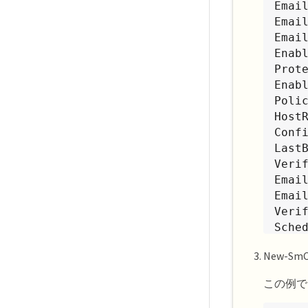
Email
Email
Email
Enabl
Prote
Enabl
Polic
HostR
Conf
LastB
Verif
Email
Email
Veri
Sched
Custo
New-
Custo
Searc
この例で
ByPas
IsCus