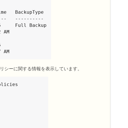
me   BackupType

--   ----------

     Full Backup



     11:23:17 AM
リシーに関する情報を表示しています。
licies
