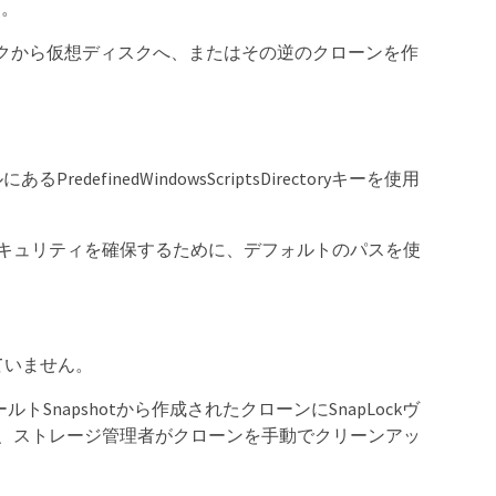
ん。
クから仮想ディスクへ、またはその逆のクローンを作
あるPredefinedWindowsScriptsDirectoryキーを使用
セキュリティを確保するために、デフォルトのパスを使
れていません。
ールトSnapshotから作成されたクローンにSnapLockヴ
点で、ストレージ管理者がクローンを手動でクリーンアッ