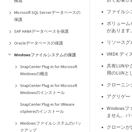
構成
ファイルシ
Microsoft SQL Serverデータベースの
保護
ボリュームを
があります
SAP HANAデータベースを保護
リソースグ
Oracleデータベースの保護
VMDK デ
Windowsファイルシステムの保護
共有LUNや
SnapCenter Plug-in for Microsoft
用のLUN
Windowsの概念
クローニン
SnapCenter Plug-in for Microsoft
Windowsのインストール
アグリゲー
SnapCenter Plug-in for VMware
Windo
vSphereのインストール
ません。バ
Windowsファイルシステムのバッ
クローンが含
クアップ