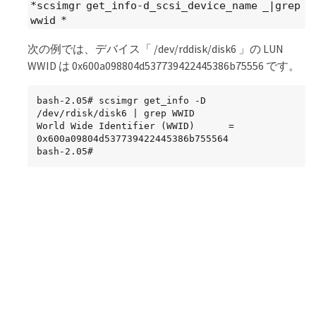
*scsimgr get_info-d_scsi_device_name _|grep
wwid *
次の例では、デバイス「 /dev/rddisk/disk6 」の LUN
WWID は 0x600a098804d537739422445386b75556 です。
bash-2.05# scsimgr get_info -D 
/dev/rdisk/disk6 | grep WWID

World Wide Identifier (WWID)      = 
0x600a09804d537739422445386b755564

bash-2.05#