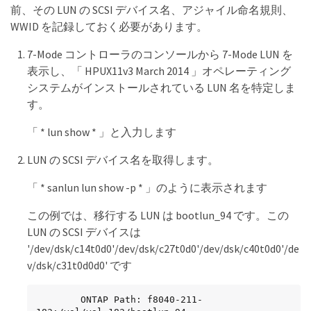
前、その LUN の SCSI デバイス名、アジャイル命名規則、
WWID を記録しておく必要があります。
7-Mode コントローラのコンソールから 7-Mode LUN を
表示し、「 HPUX11v3 March 2014 」オペレーティング
システムがインストールされている LUN 名を特定しま
す。
「 * lun show * 」と入力します
LUN の SCSI デバイス名を取得します。
「 * sanlun lun show -p * 」のように表示されます
この例では、移行する LUN は bootlun_94 です。この
LUN の SCSI デバイスは
'/dev/dsk/c14t0d0'/dev/dsk/c27t0d0'/dev/dsk/c40t0d0'/de
v/dsk/c31t0d0d0' です
        ONTAP Path: f8040-211-