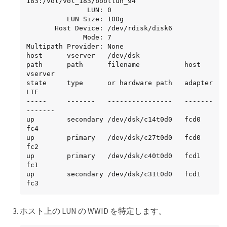
183:/vol/vol_183/bootlun_94

               LUN: 0

          LUN Size: 100g

       Host Device: /dev/rdisk/disk6

              Mode: 7

Multipath Provider: None

host      vserver   /dev/dsk

path      path      filename           host     
vserver

state     type      or hardware path   adapter  
LIF

-----     -------   ----------------   -------  
-------

up        secondary /dev/dsk/c14t0d0   fcd0     
fc4

up        primary   /dev/dsk/c27t0d0   fcd0     
fc2

up        primary   /dev/dsk/c40t0d0   fcd1     
fc1

up        secondary /dev/dsk/c31t0d0   fcd1     
fc3
ホスト上の LUN の WWID を特定します。