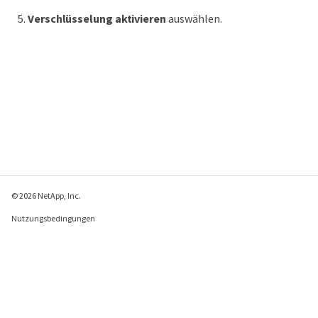
Verschlüsselung aktivieren
auswählen.
© 2026 NetApp, Inc.
Nutzungsbedingungen
Datenschutzrichtlinie
Richtlinie zu Cookies
Cookie-Einstellungen
Feedback zu dieser Seite senden